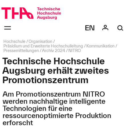
Navigation
überspringen
Navigation:
bestätigen
zum
Öffnen
des
Seitenpfad:
Hochschule
Organisation
Menüs
Präsidium und Erweiterte Hochschulleitung
Kommunikation
Pressemitteilungen
Archiv 2024
NITRO
Technische Hochschule
Augsburg erhält zweites
Promotionszentrum
Am Promotionszentrum NITRO
werden nachhaltige intelligente
Technologien für eine
ressourcenoptimierte Produktion
erforscht