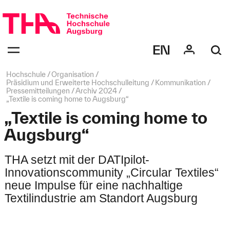
Navigation
überspringen
Navigation:
bestätigen
zum
Öffnen
des
Seitenpfad:
Hochschule
Organisation
Menüs
Präsidium und Erweiterte Hochschulleitung
Kommunikation
Pressemitteilungen
Archiv 2024
„Textile is coming home to Augsburg“
„Textile is coming home to
Augsburg“
THA setzt mit der DATIpilot-
Innovationscommunity „Circular Textiles“
neue Impulse für eine nachhaltige
Textilindustrie am Standort Augsburg