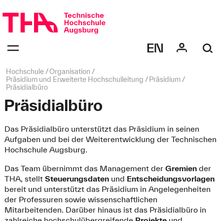
Navigation
überspringen
Navigation:
bestätigen
zum
Öffnen
des
Seitenpfad:
Hochschule
Organisation
Menüs
Präsidium und Erweiterte Hochschulleitung
Präsidium
Präsidialbüro
Präsidialbüro
Das Präsidialbüro unterstützt das Präsidium in seinen
Aufgaben und bei der Weiterentwicklung der Technischen
Hochschule Augsburg.
Das Team übernimmt das Management der
Gremien
der
THA, stellt
Steuerungsdaten
und
Entscheidungsvorlagen
bereit und unterstützt das Präsidium in Angelegenheiten
der Professuren sowie wissenschaftlichen
Mitarbeitenden. Darüber hinaus ist das Präsidialbüro in
zahlreiche hochschulübergreifende
Projekte
und