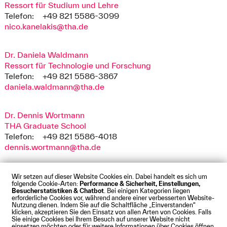
Ressort für Studium und Lehre
Telefon:
+49 821 5586-3099
nico.kanelakis@tha.de
Dr. Daniela Waldmann
Ressort für Technologie und Forschung
Telefon:
+49 821 5586-3867
daniela.waldmann@tha.de
Dr. Dennis Wortmann
THA Graduate School
Telefon:
+49 821 5586-4018
dennis.wortmann@tha.de
Wir setzen auf dieser Website Cookies ein. Dabei handelt es sich um
folgende Cookie-Arten:
Performance & Sicherheit, Einstellungen,
Besucherstatistiken & Chatbot
. Bei einigen Kategorien liegen
Impressum
Datenschutz
Cookies
Barrierefreiheit
erforderliche Cookies vor, während andere einer verbesserten Website-
Kontakt
Presse
Anfahrt
Intranet
Webmail
Nutzung dienen. Indem Sie auf die Schaltfläche „Einverstanden“
klicken, akzeptieren Sie den Einsatz von allen Arten von Cookies. Falls
© Technische Hochschule Augsburg
Sie einige Cookies bei Ihrem Besuch auf unserer Website nicht
einsetzen möchten oder für weitere Informationen über Cookies öffnen