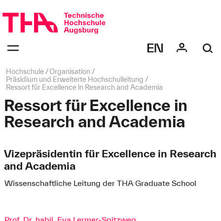
Navigation
überspringen
Navigation:
bestätigen
zum
Öffnen
des
Seitenpfad:
Hochschule
Organisation
Menüs
Präsidium und Erweiterte Hochschulleitung
Ressort für Excellence in Research and Academia
Ressort für Excellence in
Research and Academia
Vizepräsidentin für Excellence in Research
and Academia
Wissenschaftliche Leitung der THA Graduate School
Prof. Dr. habil. Eva Lermer-Spitzweg