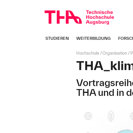
Navigation
überspringen
STUDIEREN
WEITERBILDUNG
FORSC
Seitenpfad:
Hochschule
Organisation
P
THA_kli
Vortragsreih
THA und in d