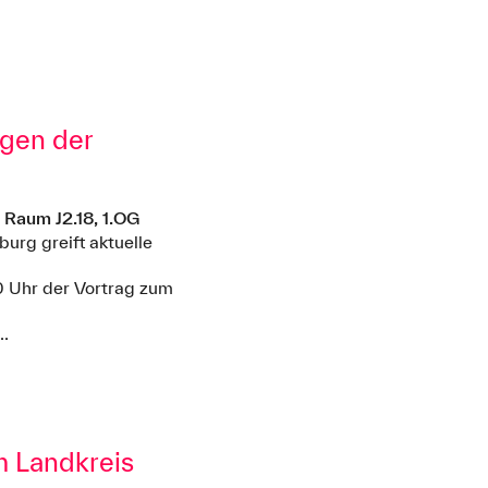
ngen der
 Raum J2.18, 1.OG
rg greift aktuelle
0 Uhr der Vortrag zum
..
m Landkreis