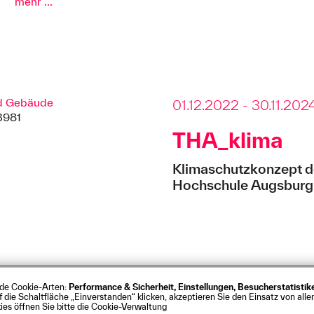
mehr ...
nd Gebäude
01.12.2022 - 30.11.202
3981
THA_klima
Klimaschutzkonzept d
Hochschule Augsburg
nde Cookie-Arten:
Performance & Sicherheit, Einstellungen, Besucherstatisti
s
Barrierefreiheit
Kontakt
Presse
Anfahrt
Intrane
ie Schaltfläche „Einverstanden“ klicken, akzeptieren Sie den Einsatz von allen
rg
es öffnen Sie bitte die Cookie-Verwaltung