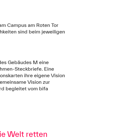
 am Campus am Roten Tor
keiten sind beim jeweiligen
des Gebäudes M eine
ahmen-Steckbriefe. Eine
ionskarten ihre eigene Vision
gemeinsame Vision zur
rd begleitet vom bifa
e Welt retten