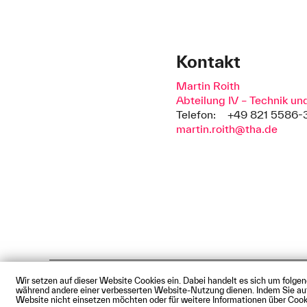
Kontakt
Martin Roith
Abteilung IV – Technik u
Telefon:
+49 821 5586-
martin.roith@tha.de
Wir setzen auf dieser Website Cookies ein. Dabei handelt es sich um folge
Impressum
Datenschutz
Cookie
während andere einer verbesserten Website-Nutzung dienen. Indem Sie auf d
© Technische Hochschule Augsbu
Website nicht einsetzen möchten oder für weitere Informationen über Cooki