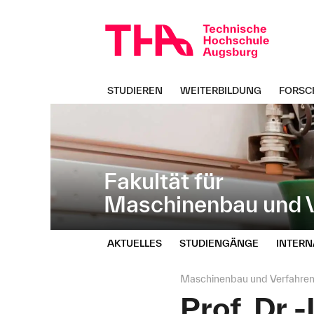
Navigation
Direkt
überspringen
zur
Navigation
von
"Maschinenbau
und
STUDIEREN
WEITERBILDUNG
FORSC
Verfahrenstechnik"
Fakultät für
Maschinenbau und V
AKTUELLES
STUDIENGÄNGE
INTERN
Seitenpfad:
Maschinenbau und Verfahren
Prof. Dr.