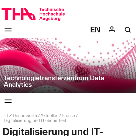
Navigation
Direkt
überspringen
zur
Navigation
Navigation:
von
bestätigen
"Technologietransferzentrum
zum
Öffnen
Data
des
Analytics
Menüs
"
Technologietransferzentrum Data
Analytics
Navigation:
bestätigen
zum
Öffnen
des
Seitenpfad:
TTZ Donauwörth
Aktuelles
Presse
Menüs
Digitalisierung und IT-Sicherheit
Digitalisierung und IT-