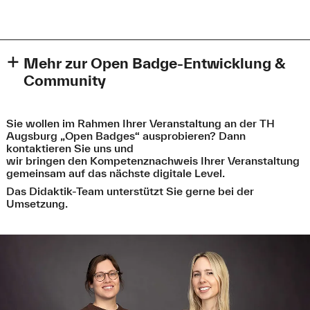
Mehr zur Open Badge-Entwicklung &
Community
2011
Sie wollen im Rahmen Ihrer Veranstaltung an der TH
Start des Projekts "Open Badges" der
Mozilla
Augsburg „Open Badges“ ausprobieren? Dann
Foundation
Bild: ESCO: Connecting education and training with the labour
kontaktieren Sie uns und
market (2017)
wir bringen den Kompetenznachweis Ihrer Veranstaltung
gemeinsam auf das nächste digitale Level.
2012
Das Didaktik-Team unterstützt Sie gerne bei der
Veröffentlichung der ersten Version des Open Badge-
Umsetzung.
Standards der
Mozilla Foundation
Veröffentlichung des
Mozilla-Backpacks
: Über diesen
Service werden Lernabzeichen einerseits ausgestellt
und andererseits von den Empfänger:innen in diesem
digitalen "Rucksack" gesammelt. Anschließend können
die Badges mithilfe eines solchen Backpack-Providers
an beliebigen Stellen im Netz präsentiert werden.