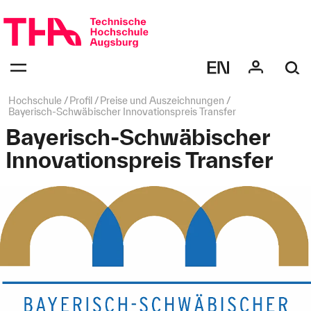
Navigation
überspringen
Navigation:
bestätigen
zum
Öffnen
des
Seitenpfad:
Hochschule
Profil
Preise und Auszeichnungen
Menüs
Bayerisch-Schwäbischer Innovationspreis Transfer
Bayerisch-Schwäbischer
Innovationspreis Transfer