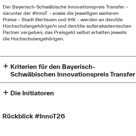
Der Bayerisch-Schwäbische Innovationspreis Transfer –
darunter der #InnoT – sowie die jeweiligen weiteren
Preise – Stadt Illertissen und IHK – werden an den/die
Hochschulangehörige/n und den/die außerakademischen
Partner vergeben; das Preisgeld selbst erhalten jeweils
die Hochschulangehörigen.
Kriterien für den Bayerisch-
Schwäbischen Innovationspreis Transfer
Gesucht werden herausragende,
anwendungs- und
gesellschaftsorientierte
Transferprojekte und/oder -
Die Initiatoren
aktivitäten
(sozial, technologisch, ökonomisch, kulturell,
Initiiert wurde der Bayerisch-Schwäbische
ökologisch) von außerakademischen Partnern in
Innovationspreis Transfer von den Hochschulen Kempten,
Kooperation mit der Technischen Hochschule Augsburg.
Rückblick #InnoT26
Neu-Ulm und der Technischen Hochschule Augsburg. Die
Kooperationsprojekte, in die darüber hinaus die
Koordination liegt beim Hochschulzentrum Vöhlinschloss.
Hochschulen Kempten oder Neu-Ulm eingebunden sind,
sind herzlich willkommen.
Hochschulzentrum Schloss Vöhlinschloss: