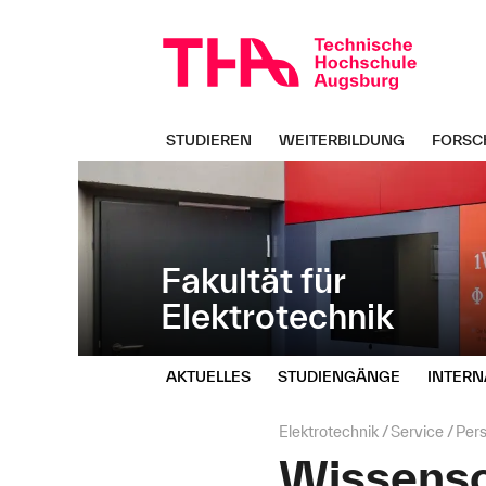
Navigation
Direkt
überspringen
zur
Navigation
von
"Elektrotechnik"
STUDIEREN
WEITERBILDUNG
FORSC
Fakultät für
Elektrotechnik
AKTUELLES
STUDIENGÄNGE
INTERN
Seitenpfad:
Elektrotechnik
Service
Per
Wissensc