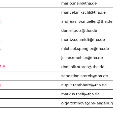
mario.mair@tha.de
manuel.mikschl@tha.de
.
andreas_w.mueller@tha.de
daniel.polz@tha.de
.
moritz.schmidt@tha.de
.
michael.spengler@tha.de
julian.staehler@tha.de
M.A.
dominik.storch@tha.de
sebastian.storch@tha.de
.
nupur.tembhare@tha.de
markus.theil@tha.de
olga.toltinova@hs-augsbur