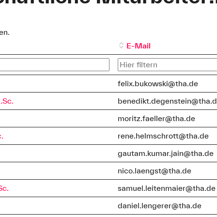
en.
E-Mail
felix.bukowski@tha.de
.Sc.
benedikt.degenstein@tha.
moritz.faeller@tha.de
.
rene.helmschrott@tha.de
gautam.kumar.jain@tha.de
nico.laengst@tha.de
Sc.
samuel.leitenmaier@tha.de
daniel.lengerer@tha.de