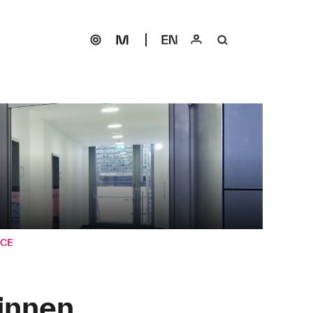
ICE
innen