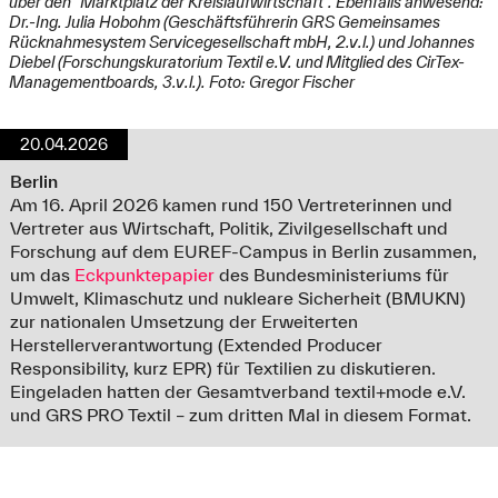
über den "Marktplatz der Kreislaufwirtschaft". Ebenfalls anwesend:
Dr.-Ing. Julia Hobohm (Geschäftsführerin GRS Gemeinsames
Rücknahmesystem Servicegesellschaft mbH, 2.v.l.) und Johannes
Diebel (Forschungskuratorium Textil e.V. und Mitglied des CirTex-
Managementboards, 3.v.l.). Foto: Gregor Fischer
20.04.2026
Berlin
Am 16. April 2026 kamen rund 150 Vertreterinnen und
Vertreter aus Wirtschaft, Politik, Zivilgesellschaft und
Forschung auf dem EUREF-Campus in Berlin zusammen,
um das
Eckpunktepapier
des Bundesministeriums für
Umwelt, Klimaschutz und nukleare Sicherheit (BMUKN)
zur nationalen Umsetzung der Erweiterten
Herstellerverantwortung (Extended Producer
Responsibility, kurz EPR) für Textilien zu diskutieren.
Eingeladen hatten der Gesamtverband textil+mode e.V.
und GRS PRO Textil – zum dritten Mal in diesem Format.