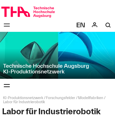
Navigation
Direkt
überspringen
zur
Navigation
Navigation:
von
bestätigen
"KI-
zum
Öffnen
Produktionsnetzwerk"
des
Menüs
Technische Hochschule Augsburg
KI-Produktionsnetzwerk
Navigation:
bestätigen
zum
Öffnen
des
Seitenpfad:
KI-Produktionsnetzwerk
Forschungsfelder
Modellfabriken
Menüs
Labor für Industrierobotik
Labor für Industrierobotik