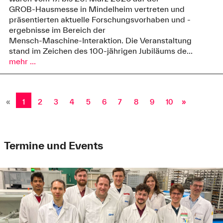
GROB‑Hausmesse in Mindelheim vertreten und
präsentierten aktuelle Forschungsvorhaben und -
ergebnisse im Bereich der
Mensch‑Maschine‑Interaktion. Die Veranstaltung
stand im Zeichen des 100‑jährigen Jubiläums de...
mehr ...
«
1
2
3
4
5
6
7
8
9
10
»
Termine und Events