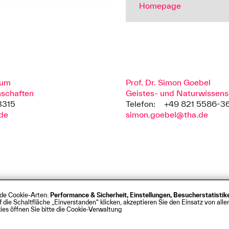
Homepage
aum
Prof. Dr. Simon Goebel
nschaften
Geistes- und Naturwissens
3315
Telefon:
+49 821 5586-3
de
simon.goebel@tha.de
nde Cookie-Arten:
Performance & Sicherheit, Einstellungen, Besucherstatisti
s
Barrierefreiheit
Kontakt
Presse
Anfahrt
Intrane
ie Schaltfläche „Einverstanden“ klicken, akzeptieren Sie den Einsatz von allen
rg
es öffnen Sie bitte die Cookie-Verwaltung