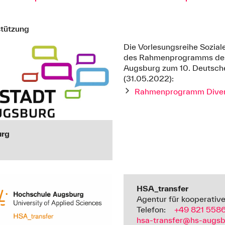
stützung
Die Vorlesungsreihe Soziale
des Rahmenprogramms des 
Augsburg zum 10. Deutsche
(31.05.2022):
Rahmenprogramm Diver
urg
HSA_transfer
Agentur für kooperativ
Telefon:
+49 821 558
hsa-transfer@hs-augsb