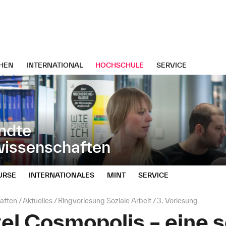
HEN
INTERNATIONAL
HOCHSCHULE
SERVICE
ndte
wissenschaften
URSE
INTERNATIONALES
MINT
SERVICE
aften
Aktuelles
Ringvorlesung Soziale Arbeit
3. Vorlesung
l Cosmopolis – eine s