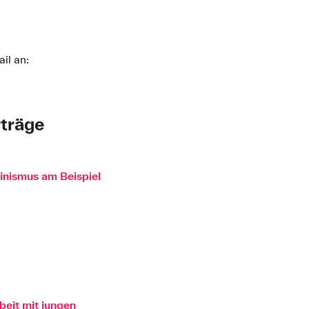
il an:
rträge
inismus am Beispiel
beit mit jungen