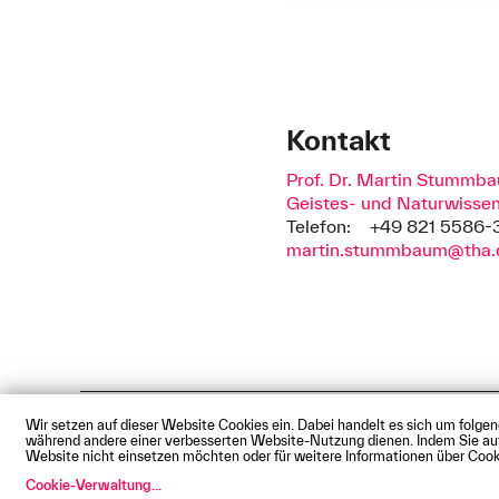
Kontakt
Prof. Dr. Martin Stummb
Geistes- und Naturwisse
Telefon:
+49 821 5586-
martin.stummbaum@tha.
Wir setzen auf dieser Website Cookies ein. Dabei handelt es sich um folge
Impressum
Datenschutz
Cookie
während andere einer verbesserten Website-Nutzung dienen. Indem Sie auf d
© Technische Hochschule Augsbu
Website nicht einsetzen möchten oder für weitere Informationen über Cooki
Cookie-Verwaltung
...