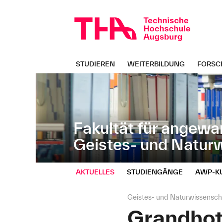
Navigation
Direkt
überspringen
zur
Navigation
von
"Geistes-
und
STUDIEREN
WEITERBILDUNG
FORSC
Naturwissenschaften"
Fakultät für angewa
Geistes- und Natur
AKTUELLES
STUDIENGÄNGE
AWP‑K
Seitenpfad:
Geistes- und Naturwissensch
Grandhote