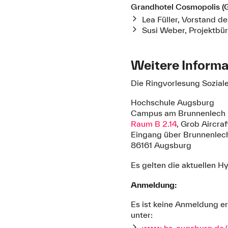
Grandhotel Cosmopolis (G
Lea Füller, Vorstand d
Susi Weber, Projektbür
Weitere Inform
Die Ringvorlesung Soziale
Hochschule Augsburg
Campus am Brunnenlech
Raum B 2.14
, Grob Aircra
Eingang über Brunnenlec
86161 Augsburg
Es gelten die aktuellen H
Anmeldung:
Es ist keine Anmeldung er
unter:
www.hs-augsburg.de/R