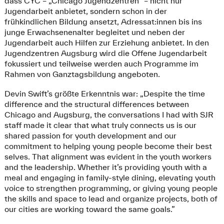
dass CYC – „Chicago Jugendzentren“ – nicht nur
Jugendarbeit anbietet, sondern schon in der
frühkindlichen Bildung ansetzt, Adressat:innen bis ins
junge Erwachsenenalter begleitet und neben der
Jugendarbeit auch Hilfen zur Erziehung anbietet. In den
Jugendzentren Augsburg wird die Offene Jugendarbeit
fokussiert und teilweise werden auch Programme im
Rahmen von Ganztagsbildung angeboten.
Devin Swift’s größte Erkenntnis war: „Despite the time
difference and the structural differences between
Chicago and Augsburg, the conversations I had with SJR
staff made it clear that what truly connects us is our
shared passion for youth development and our
commitment to helping young people become their best
selves. That alignment was evident in the youth workers
and the leadership. Whether it’s providing youth with a
meal and engaging in family‑style dining, elevating youth
voice to strengthen programming, or giving young people
the skills and space to lead and organize projects, both of
our cities are working toward the same goals.”