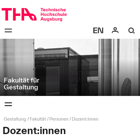
Navigation
Direkt
überspringen
zur
Navigation
Navigation:
von
bestätigen
"Gestaltung"
zum
Öffnen
des
Menüs
Fakultät für
Gestaltung
Navigation:
bestätigen
zum
Öffnen
des
Seitenpfad:
Gestaltung
Fakultät
Personen
Dozent:innen
Menüs
Dozent:innen