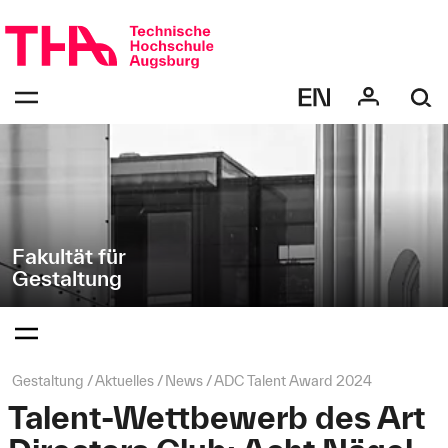
Navigation
Direkt
überspringen
zur
Navigation
Navigation:
von
bestätigen
"Gestaltung"
zum
Öffnen
des
Menüs
Fakultät für
Gestaltung
Navigation:
bestätigen
zum
Öffnen
des
Seitenpfad:
Gestaltung
Aktuelles
News
ADC Talent Award 2024
Menüs
Talent-Wettbewerb des Art