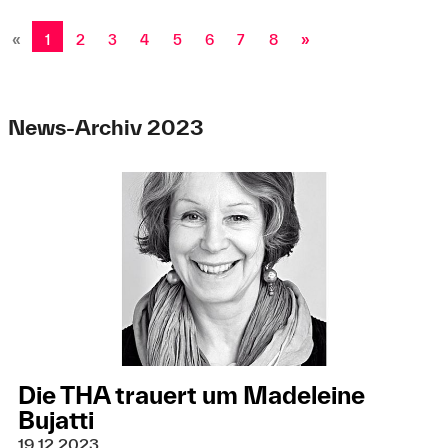
«
1
2
3
4
5
6
7
8
»
News-Archiv 2023
Die THA trauert um Madeleine
Bujatti
19.12.2023