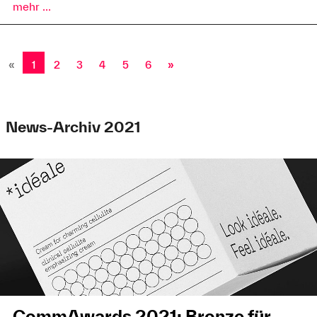
mehr ...
«
1
2
3
4
5
6
»
News-Archiv 2021
CommAwards 2021: Bronze für