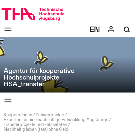
Navigation
Direkt
überspringen
zur
Navigation
Navigation:
von
bestätigen
"HSA_transfer"
zum
Öffnen
des
Menüs
Agentur für kooperative
Hochschulprojekte
HSA_transfer
Navigation:
bestätigen
zum
Öffnen
des
Seitenpfad:
Kooperationen
Schwerpunkte
Menüs
Experten für eine nachhaltige Entwicklung Augsburgs
Transferprojekte und -aktivitäten
Nachhaltig leben (fast) ohne Geld