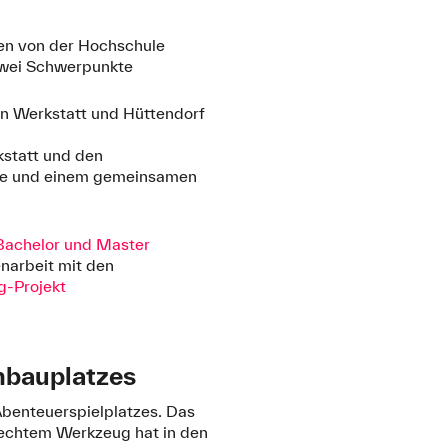
en von der Hochschule
zwei Schwerpunkte
on Werkstatt und Hüttendorf
kstatt und den
eife und einem gemeinsamen
Bachelor und Master
arbeit mit den
g-Projekt
nbauplatzes
Abenteuerspielplatzes. Das
 echtem Werkzeug hat in den