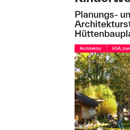
Planungs- un
Architekturs
Hüttenbaupl
Architektur
HSA_tran