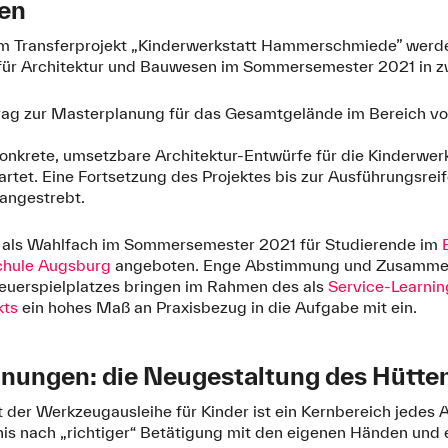
sen
im Transferprojekt „Kinderwerkstatt Hammerschmiede” werd
t für Architektur und Bauwesen im Sommersemester 2021 in 
itrag zur Masterplanung für das Gesamtgelände im Bereich v
nkrete, umsetzbare Architektur-Entwürfe für die Kinderwer
rtet. Eine Fortsetzung des Projektes bis zur Ausführungsr
 angestrebt.
d als Wahlfach im Sommersemester 2021 für Studierende im
schule Augsburg
angeboten. Enge Abstimmung und Zusammen
euerspielplatzes bringen im Rahmen des als
Service-Learnin
kts
ein hohes Maß an Praxisbezug in die Aufgabe mit ein.
anungen: die Neugestaltung des Hütte
 der Werkzeugausleihe für Kinder ist ein Kernbereich jedes 
nis nach „richtiger“ Betätigung mit den eigenen Händen und