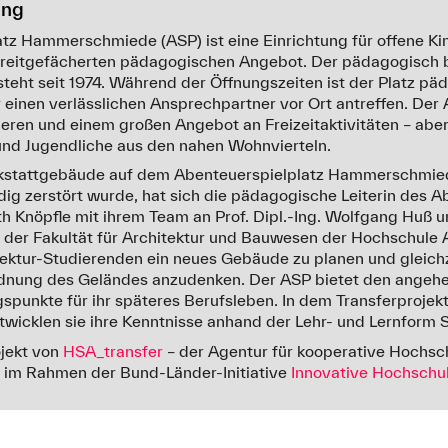
ung
tz Hammerschmiede (ASP) ist eine Einrichtung für offene Kin
reitgefächerten pädagogischen Angebot. Der pädagogisch be
steht seit 1974. Während der Öffnungszeiten ist der Platz päd
einen verlässlichen Ansprechpartner vor Ort antreffen. Der A
ieren und einem großen Angebot an Freizeitaktivitäten – aber
 und Jugendliche aus den nahen Wohnvierteln.
kstattgebäude auf dem Abenteuerspielplatz Hammerschmied
ig zerstört wurde, hat sich die pädagogische Leiterin des A
nöpfle mit ihrem Team an Prof. Dipl.-Ing. Wolfgang Huß und
der Fakultät für Architektur und Bauwesen der Hochschule
ektur-Studierenden ein neues Gebäude zu planen und gleich
rdnung des Geländes anzudenken. Der ASP bietet den angehe
gspunkte für ihr späteres Berufsleben. In dem Transferprojek
cklen sie ihre Kenntnisse anhand der Lehr- und Lernform Se
ojekt von
HSA_transfer
– der Agentur für kooperative Hochsc
im Rahmen der Bund-Länder-Initiative
Innovative Hochschu