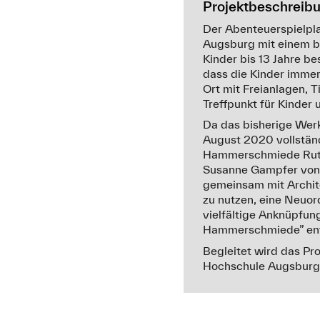
Projektbeschreib
Der Abenteuerspielpla
Augsburg mit einem b
Kinder bis 13 Jahre be
dass die Kinder immer 
Ort mit Freianlagen, T
Treffpunkt für Kinder
Da das bisherige Wer
August 2020 vollständ
Hammerschmiede Ruth K
Susanne Gampfer von 
gemeinsam mit Archit
zu nutzen, eine Neuo
vielfältige Anknüpfun
Hammerschmiede” entwi
Begleitet wird das Pr
Hochschule Augsburg 