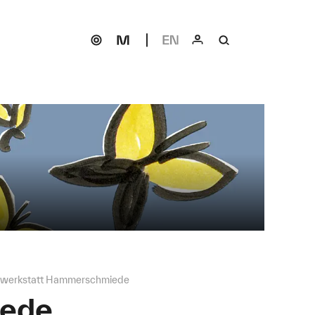
rwerkstatt Hammerschmiede
iede