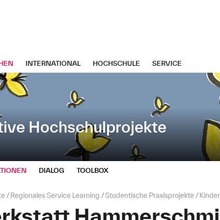
HEN
INTERNATIONAL
HOCHSCHULE
SERVICE
tive Hochschulprojekte
TIONEN
DIALOG
TOOLBOX
te
Regionales Service Learning
Studentische Praxisprojekte
Kinde
rkstatt Hammerschm