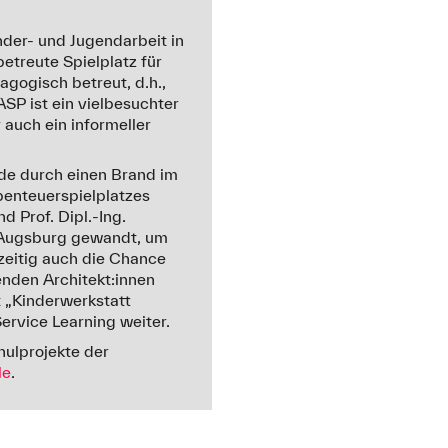
der- und Jugendarbeit in
treute Spielplatz für
agogisch betreut, d.h.,
SP ist ein vielbesuchter
 auch ein informeller
e durch einen Brand im
benteuerspielplatzes
 Prof. Dipl.-Ing.
 Augsburg gewandt, um
zeitig auch die Chance
nden Architekt:innen
t „Kinderwerkstatt
rvice Learning weiter.
hulprojekte der
le
.