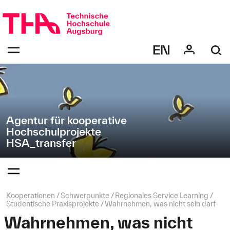
Navigation
Direkt
überspringen
zur
Navigation
Navigation:
von
bestätigen
"HSA_transfer"
zum
Öffnen
des
Menüs
Agentur für kooperative
Hochschulprojekte
HSA_transfer
Navigation:
bestätigen
zum
Öffnen
des
Seitenpfad:
Kooperationen
Schwerpunkte
Regionales Service Learning
Menüs
Studentische Praxisprojekte
Wahrnehmen, was nicht sein darf
Wahrnehmen, was nicht