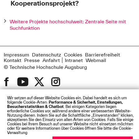
Kooperationsprojekt?
Wollen Sie gesellschaftlichen Mehrwert schaffen und sind
aus Augsburg oder der Region Bayerisch-Schwaben? Sie
Weitere Projekte hochschulweit: Zentrale Seite mit
haben dafür eine spannende Projektidee und suchen
Suchfunktion
einen passenden Partner an der Hochschule Augsburg?
Oder Sie sind an der Hochschule Augsburg und wollen
einen externen Kooperationspartner für Ihr Vorhaben
finden? – Wir vermitteln Ihnen gerne passende Partner
Impressum
Datenschutz
Cookies
Barrierefreiheit
bzw. Ideen für gemeinnützige Projekte in Augsburg und
Kontakt
Presse
Anfahrt
Intranet
Webmail
der Region.
© Technische Hochschule Augsburg
Felder mit einem
*
sind Pflichtfelder und müssen ausgefüllt werden.
Nennen Sie uns ihre Kontaktdaten, wir nehmen Kontakt mit
Wir setzen auf dieser Website Cookies ein. Dabei handelt es sich um
Ihnen auf.
folgende Cookie-Arten:
Performance & Sicherheit, Einstellungen,
Besucherstatistiken & Chatbot
. Bei einigen Kategorien liegen
erforderliche Cookies vor, während andere einer verbesserten Website-
Ich bin...
*
Nutzung dienen. Indem Sie auf die Schaltfläche „Einverstanden“ klicken,
akzeptieren Sie den Einsatz von allen Arten von Cookies. Falls Sie einige
ein Akteur an der Hochschule für Angewandte
Cookies bei Ihrem Besuch auf unserer Website nicht einsetzen möchten
Wissenschaften Augsburg
oder für weitere Informationen über Cookies öffnen Sie bitte die Cookie-
Verwaltung
ein Akteur außerhalb der Hochschule