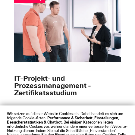
IT-Projekt- und
Prozessmanagement -
Zertifikatsstudium
Wir setzen auf dieser Website Cookies ein. Dabei handelt es sich um
folgende Cookie-Arten:
Performance & Sicherheit, Einstellungen,
Besucherstatistiken & Chatbot
. Bei einigen Kategorien liegen
Impressum
Datenschutz
Cookies
Barrierefreiheit
erforderliche Cookies vor, während andere einer verbesserten Website-
Kontakt
Presse
Anfahrt
Intranet
Webmail
Nutzung dienen. Indem Sie auf die Schaltfläche „Einverstanden“
klicken, akzeptieren Sie den Einsatz von allen Arten von Cookies. Falls