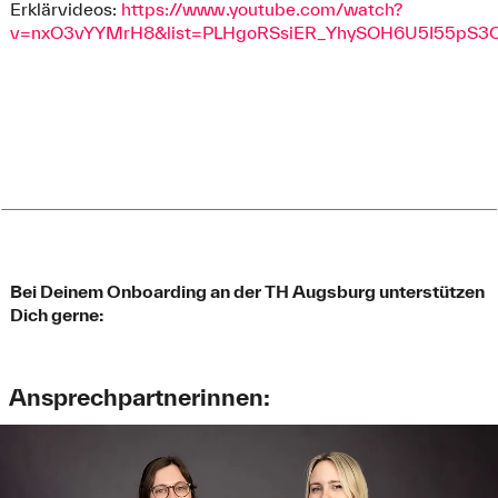
Erklärvideos:
https://www.youtube.com/watch?
v=nxO3vYYMrH8&list=PLHgoRSsiER_YhySOH6U5I55pS3
Bei Deinem Onboarding an der TH Augsburg unterstützen
Dich gerne:
Ansprechpartnerinnen: