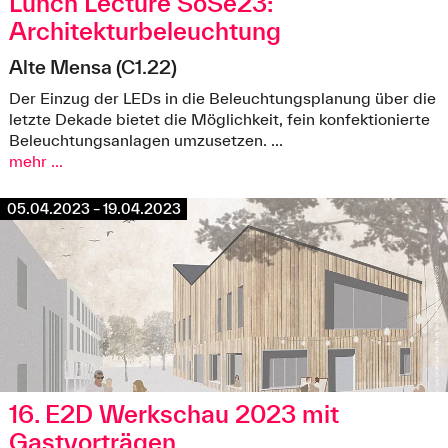
Lunch Lecture SoSe23:
Architekturbeleuchtung
Alte Mensa (C1.22)
Der Einzug der LEDs in die Beleuchtungsplanung über die
letzte Dekade bietet die Möglichkeit, fein konfektionierte
©Michael Schmidt
Beleuchtungsanlagen umzusetzen. ...
mehr ...
05.04.2023 – 19.04.2023
16. E2D Werkschau 2023 mit
Gastvorträgen