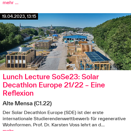
mehr ...
19.04.2023, 13:15
Lunch Lecture SoSe23: Solar
Decathlon Europe 21/22 – Eine
Reflexion
Alte Mensa (C1.22)
©Solar Decathlon Europe
Der Solar Decathlon Europe (SDE) ist der erste
internationale Studierendenwettbewerb für regenerative
Wohnformen. Prof. Dr. Karsten Voss lehrt an d...
mehr ...