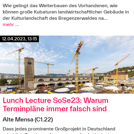
Wie gelingt das Weiterbauen des Vorhandenen, wie
"Denkwerkstätte" in Hittisau, Bregenzerwald (Bild: Georg
können große Kubaturen landwirtschaftlicher Gebäude in
Bechter Licht)
der Kulturlandschaft des Bregenzerwaldes na...
mehr ...
12.04.2023, 13:15
Lunch Lecture SoSe23: Warum
Terminpläne immer falsch sind
Alte Mensa (C1.22)
Dass jedes prominente Großprojekt in Deutschland