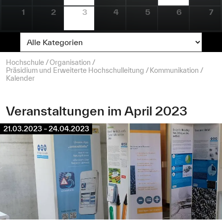
1
2
3
4
5
6
7
Seitenpfad:
Hochschule
Organisation
Präsidium und Erweiterte Hochschulleitung
Kommunikation
Kalender
Veranstaltungen im April 2023
21.03.2023 – 24.04.2023