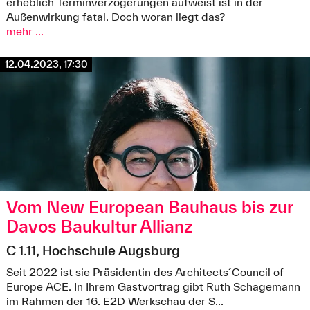
erheblich Terminverzögerungen aufweist ist in der
©colourbox
Außenwirkung fatal. Doch woran liegt das?
mehr ...
12.04.2023, 17:30
Vom New European Bauhaus bis zur
Davos Baukultur Allianz
C 1.11, Hochschule Augsburg
Seit 2022 ist sie Präsidentin des Architects´Council of
Europe ACE. In Ihrem Gastvortrag gibt Ruth Schagemann
im Rahmen der 16. E2D Werkschau der S...