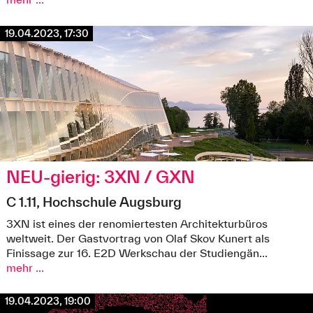
19.04.2023, 17:30
NEU-gierig: 3XN / GXN
C 1.11, Hochschule Augsburg
3XN ist eines der renomiertesten Architekturbüros
weltweit. Der Gastvortrag von Olaf Skov Kunert als
Finissage zur 16. E2D Werkschau der Studiengän...
Olympisches Haus - IOC-Hauptsitz Lausanne (Abb.: 3XN)
mehr ...
19.04.2023, 19:00