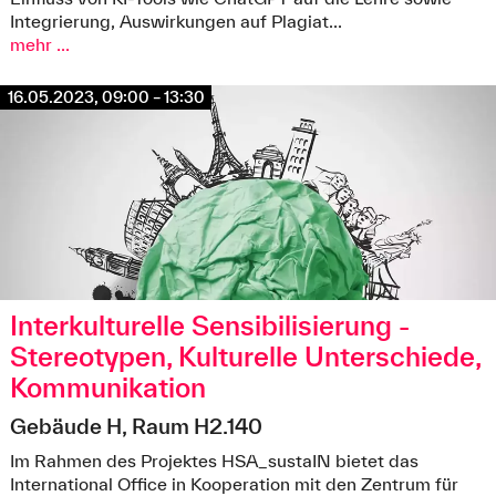
Integrierung, Auswirkungen auf Plagiat...
mehr ...
16.05.2023, 09:00 – 13:30
Interkulturelle Sensibilisierung -
Stereotypen, Kulturelle Unterschiede,
Kommunikation
Gebäude H, Raum H2.140
Im Rahmen des Projektes HSA_sustaIN bietet das
International Office in Kooperation mit den Zentrum für
colourbox