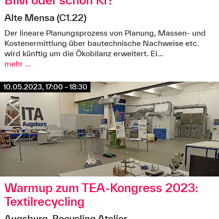
BIM oder schon KI?
Alte Mensa (C1.22)
©MR+MRS Homes, Mario Mirbach
Der lineare Planungsprozess von Planung, Massen- und
Kostenermittlung über bautechnische Nachweise etc.
wird künftig um die Ökobilanz erweitert. Ei...
mehr ...
10.05.2023, 17:00 – 18:30
Warmup zum TEA-Kongress 2023:
Textilrecycling
Augsburg, Recycling Atelier