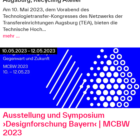
Im Recycling Atelier Augsburg werden Innovationen für ein
nachhaltiges Textilrecycling entwickelt. Melden Sie sich zum
Am 10. Mai 2023, dem Vorabend des
Technologietransfer-Kongress 2023 an und sind beim Warmup
Technologietransfer-Kongresses des Netzwerks der
am Vorabend, dem 10.05.2023 ab 17 Uhr im Recycling Atelier
Transfereinrichtungen Augsburg (TEA), bieten die
dabei. © Technische Hochschule Augsburg
Technische Hoch...
mehr ...
10.05.2023 – 12.05.2023
Ausstellung und Symposium
›Designforschung Bayern‹ | MCBW
2023