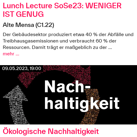
Lunch Lecture SoSe23: WENIGER
IST GENUG
Alte Mensa (C1.22)
Der Gebäudesektor produziert etwa 40 % der Abfälle und
Treibhausgasemissionen und verbraucht 60 % der
© Dominique Gauzin-Müller
Ressourcen. Damit trägt er maßgeblich zu der ...
mehr ...
09.05.2023, 19:00
Ökologische Nachhaltigkeit