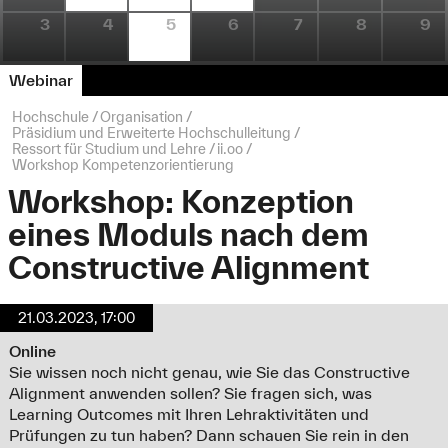
3
4
5
6
7
8
9
Webinar
Seitenpfad:
Hochschule
Organisation
Präsidium und Erweiterte Hochschulleitung
Ressort für Studium und Lehre
ii.oo
Workshop Kompetenzorientierung
Workshop: Konzeption
eines Moduls nach dem
Constructive Alignment
21.03.2023, 17:00
Online
Sie wissen noch nicht genau, wie Sie das Constructive
Alignment anwenden sollen? Sie fragen sich, was
Learning Outcomes mit Ihren Lehraktivitäten und
Prüfungen zu tun haben? Dann schauen Sie rein in den