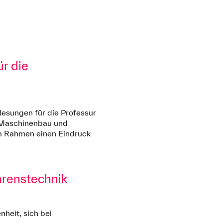
r die
lesungen für die Professur
t Maschinenbau und
em Rahmen einen Eindruck
hrenstechnik
heit, sich bei