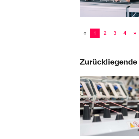
«
1
2
3
4
»
Zurückliegende