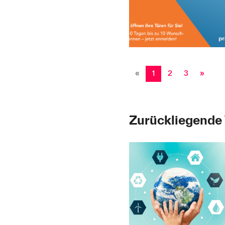
«
1
2
3
»
Zurückliegende