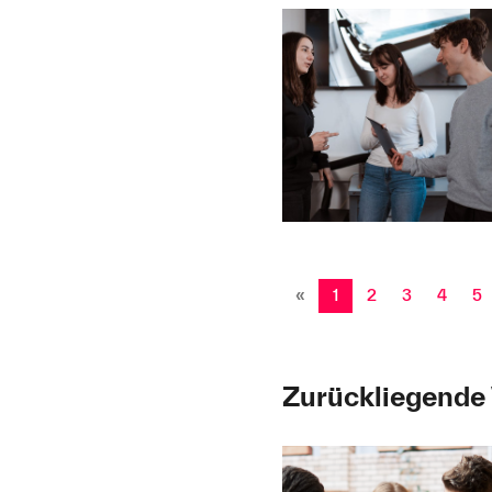
«
1
2
3
4
5
Zurückliegende