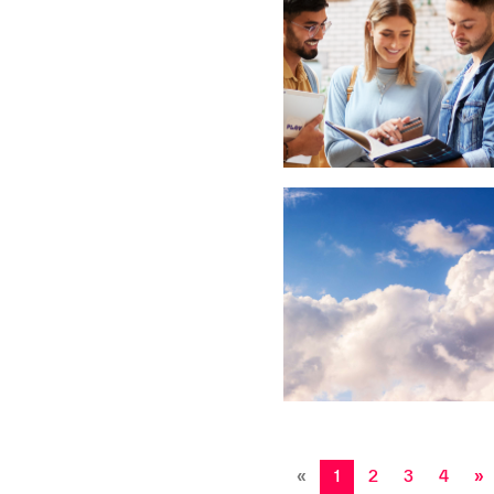
«
1
2
3
4
»