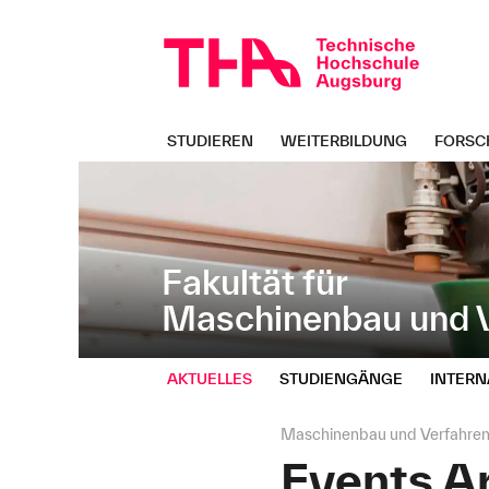
Navigation
Direkt
überspringen
zur
Navigation
von
"Maschinenbau
und
STUDIEREN
WEITERBILDUNG
FORSC
Verfahrenstechnik"
Fakultät für
Maschinenbau und V
AKTUELLES
STUDIENGÄNGE
INTERN
Seitenpfad:
Maschinenbau und Verfahren
Events A