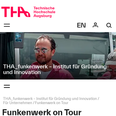
Navigation
Direkt
überspringen
zur
Navigation
Navigation:
von
bestätigen
"THA_funkenwerk
zum
Öffnen
–
des
Institut
Menüs
für
Gründung
und
Innovation"
THA_funkenwerk – Institut für Gründung
und Innovation
Navigation:
bestätigen
zum
Öffnen
des
Seitenpfad:
THA_funkenwerk – Institut für Gründung und Innovation
Menüs
Für Unternehmen
Funkenwerk on Tour
Funkenwerk on Tour