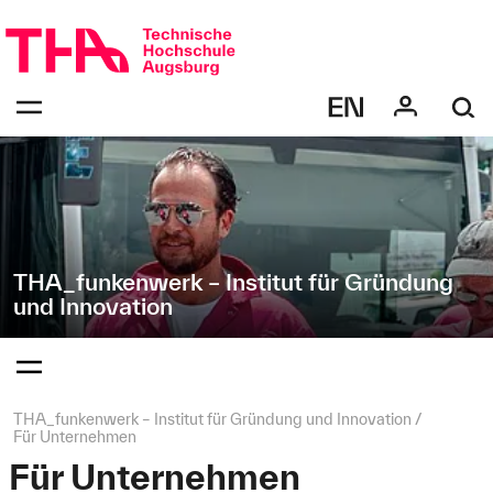
Navigation
Direkt
überspringen
zur
Navigation
Navigation:
von
bestätigen
"THA_funkenwerk
zum
Öffnen
–
des
Institut
Menüs
für
Gründung
und
Innovation"
THA_funkenwerk – Institut für Gründung
und Innovation
Navigation:
bestätigen
zum
Öffnen
des
Seitenpfad:
THA_funkenwerk – Institut für Gründung und Innovation
Menüs
Für Unternehmen
Für Unternehmen