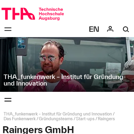
Navigation
Direkt
überspringen
zur
Navigation
Navigation:
von
bestätigen
"THA_funkenwerk
zum
Öffnen
–
des
Institut
Menüs
für
Gründung
und
Innovation"
THA_funkenwerk – Institut für Gründung
und Innovation
Navigation:
bestätigen
zum
Öffnen
des
Seitenpfad:
THA_funkenwerk – Institut für Gründung und Innovation
Menüs
Das Funkenwerk
Gründungsteams
Start-ups
Raingers
Raingers GmbH