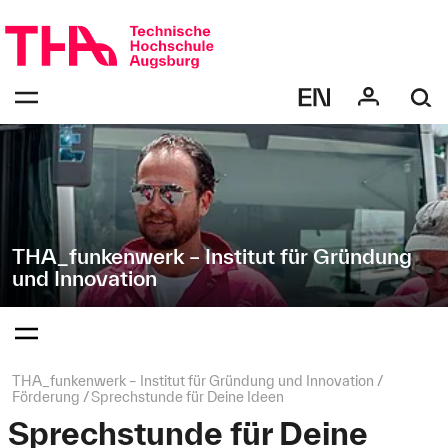
Navigation
Direkt
überspringen
zur
Navigation
Navigation:
von
bestätigen
"THA_funkenwerk
zum
Öffnen
–
des
Institut
Menüs
für
Gründung
und
Innovation"
THA_funkenwerk – Institut für Gründung
und Innovation
Navigation:
bestätigen
zum
Öffnen
des
Seitenpfad:
THA_funkenwerk – Institut für Gründung und Innovation
Menüs
Förderung
Sprechstunde für Deine Ideen
Sprechstunde für Deine