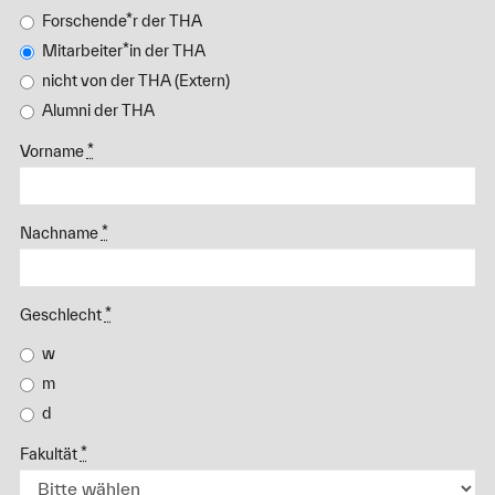
Forschende*r der THA
Mitarbeiter*in der THA
nicht von der THA (Extern)
Alumni der THA
Vorname
*
Nachname
*
Geschlecht
*
w
m
d
Fakultät
*