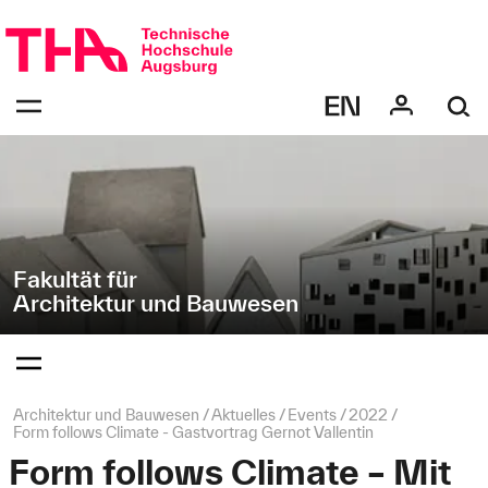
Navigation
Direkt
überspringen
zur
Navigation
Navigation:
von
bestätigen
"Architektur
zum
Öffnen
und
des
Bauwesen"
Menüs
Fakultät für
Architektur und Bauwesen
Navigation:
bestätigen
zum
Öffnen
des
Seitenpfad:
Architektur und Bauwesen
Aktuelles
Events
2022
Menüs
Form follows Climate - Gastvortrag Gernot Vallentin
Form follows Climate – Mit