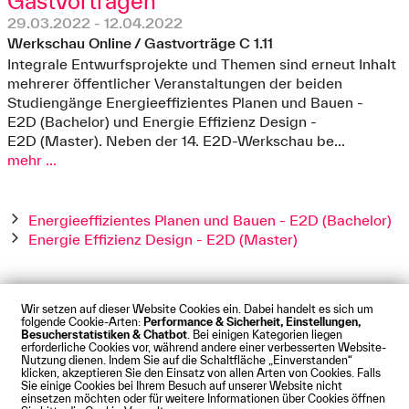
Gastvorträgen
29.03.2022 - 12.04.2022
Werkschau Online / Gastvorträge C 1.11
Integrale Entwurfsprojekte und Themen sind erneut Inhalt
mehrerer öffentlicher Veranstaltungen der beiden
Studiengänge Energieeffizientes Planen und Bauen -
E2D (Bachelor) und Energie Effizienz Design -
E2D (Master). Neben der 14. E2D-Werkschau be...
mehr ...
Energieeffizientes Planen und Bauen - E2D (Bachelor)
Energie Effizienz Design - E2D (Master)
Wir setzen auf dieser Website Cookies ein. Dabei handelt es sich um
folgende Cookie-Arten:
Performance & Sicherheit, Einstellungen,
Besucherstatistiken & Chatbot
. Bei einigen Kategorien liegen
Impressum
Datenschutz
Cookies
Barrierefreiheit
erforderliche Cookies vor, während andere einer verbesserten Website-
Kontakt
Presse
Anfahrt
Intranet
Webmail
Nutzung dienen. Indem Sie auf die Schaltfläche „Einverstanden“
klicken, akzeptieren Sie den Einsatz von allen Arten von Cookies. Falls
© Technische Hochschule Augsburg
Sie einige Cookies bei Ihrem Besuch auf unserer Website nicht
einsetzen möchten oder für weitere Informationen über Cookies öffnen