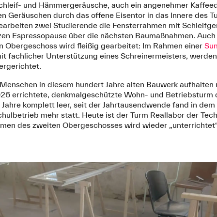
hleif- und Hämmergeräusche, auch ein angenehmer Kaffeeduft 
n Geräuschen durch das offene Eisentor in das Innere des T
earbeiten zwei Studierende die Fensterrahmen mit Schleifge
urzen Espressopause über die nächsten Baumaßnahmen. Auch
en Obergeschoss wird fleißig gearbeitet: Im Rahmen einer
Su
mit fachlicher Unterstützung eines Schreinermeisters, werden
rgerichtet.
e Menschen in diesem hundert Jahre alten Bauwerk aufhalten 
1926 errichtete, denkmalgeschützte Wohn- und Betriebsturm
Jahre komplett leer, seit der Jahrtausendwende fand in dem
hulbetrieb mehr statt. Heute ist der Turm Reallabor der Te
men des zweiten Obergeschosses wird wieder „unterrichtet“