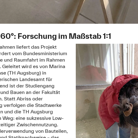
60°: Forschung im Maßstab 1:1
ahmen liefert das Projekt
ördert vom Bundesministerium
gie und Raumfahrt im Rahmen
 Geleitet wird es von Marina
se (TH Augsburg) in
erischen Landesamt für
end ist der Studiengang
 und Bauen an der Fakultät
. Statt Abriss oder
ng verfolgen die Stadtwerke
in und die TH Augsburg
 Weg: eine sukzessive Low-
zeitiger Zwischennutzung.
ederverwendung von Bauteilen,
und Statiknachweise – das