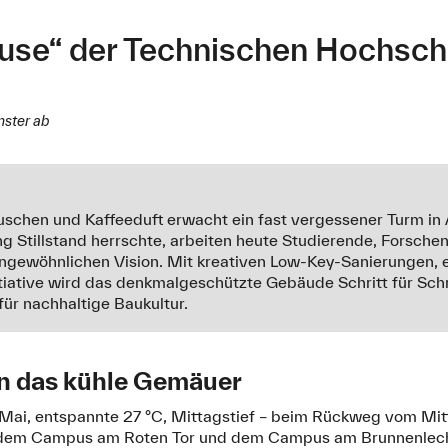
ause“ der Technischen Hochsc
nster ab
uschen und Kaffeeduft erwacht ein fast vergessener Turm i
ng Stillstand herrschte, arbeiten heute Studierende, Forsch
ngewöhnlichen Vision. Mit kreativen Low-Key-Sanierungen,
tiative wird das denkmalgeschützte Gebäude Schritt für Schri
für nachhaltige Baukultur.
in das kühle Gemäuer
Mai, entspannte 27 °C, Mittagstief – beim Rückweg vom Mit
 dem Campus am Roten Tor und dem Campus am Brunnenlech