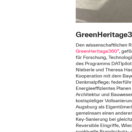
GreenHeritage3
Den wissenschaftlichen R
GreenHeritage360°
, gef
für Forschung, Technolo
des Programms DATIpilot.
Nieberle und Theresa Haa
Kooperation mit dem Bay
Denkmalpflege; federführ
Energieeffizientes Planen
Architektur und Bauwesen
kostspieliger Vollsanieru
Augsburg als Eigentümer
gemeinsam einen anderen
Key-Sanierung bei gleich
Reversible Eingriffe, Wi
punktuelle Brandschutz- 