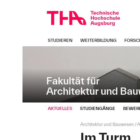
Navigation
Direkt
überspringen
zur
Navigation
von
"Architektur
und
STUDIEREN
WEITERBILDUNG
FORSC
Bauwesen"
Fakultät für
Architektur und Ba
AKTUELLES
STUDIENGÄNGE
BEWER
Seitenpfad:
Architektur und Bauwesen
A
Im Turm