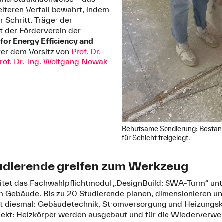
teren Verfall bewahrt, indem
r Schritt. Träger der
st der Förderverein der
e for Energy Efficiency and
nter dem Vorsitz von
Prof. Dr.-
rof. Dr.-Ing. Wolfgang Nowak
Behutsame Sondierung: Bestan
für Schicht freigelegt.
udierende greifen zum Werkzeug
et das Fachwahlpflichtmodul „DesignBuild: SWA-Turm“ unter
 Gebäude. Bis zu 20 Studierende planen, dimensionieren un
 diesmal: Gebäudetechnik, Stromversorgung und Heizungsko
jekt: Heizkörper werden ausgebaut und für die Wiederverwe