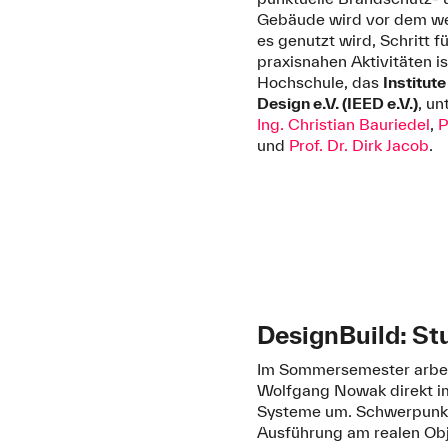
Gebäude wird vor dem wei
es genutzt wird, Schritt fü
praxisnahen Aktivitäten i
Hochschule, das
Institut
Design e.V. (IEED e.V.)
, u
Ing. Christian Bauriedel
,
P
und
Prof. Dr. Dirk Jacob
.
DesignBuild: St
Im Sommersemester arbeit
Wolfgang Nowak direkt im
Systeme um. Schwerpunkt
Ausführung am realen Ob