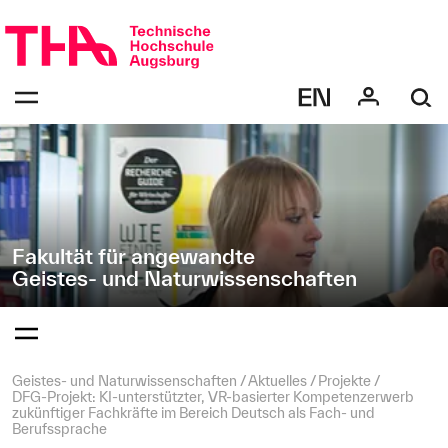
Navigation
Direkt
überspringen
zur
Navigation
Navigation:
von
bestätigen
"Geistes-
zum
Öffnen
und
des
Naturwissenschaften"
Menüs
Fakultät für angewandte
Geistes- und Naturwissenschaften
Navigation:
bestätigen
zum
Öffnen
des
Seitenpfad:
Geistes- und Naturwissenschaften
Aktuelles
Projekte
Menüs
DFG-Projekt: KI-unterstützter, VR-basierter Kompetenzerwerb
zukünftiger Fachkräfte im Bereich Deutsch als Fach- und
Berufssprache