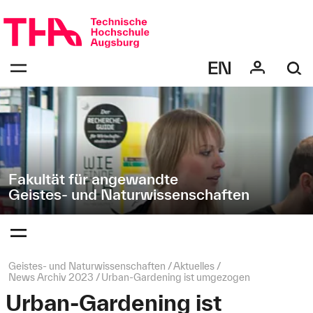
Navigation
Direkt
überspringen
zur
Navigation
Navigation:
von
bestätigen
"Geistes-
zum
Öffnen
und
des
Naturwissenschaften"
Menüs
Fakultät für angewandte
Geistes- und Naturwissenschaften
Navigation:
bestätigen
zum
Öffnen
des
Seitenpfad:
Geistes- und Naturwissenschaften
Aktuelles
Menüs
News Archiv 2023
Urban-Gardening ist umgezogen
Urban-Gardening ist