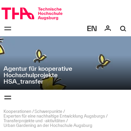
Navigation
Direkt
überspringen
zur
Navigation
Navigation:
von
bestätigen
"HSA_transfer"
zum
Öffnen
des
Menüs
Agentur für kooperative
Hochschulprojekte
HSA_transfer
Navigation:
bestätigen
zum
Öffnen
des
Seitenpfad:
Kooperationen
Schwerpunkte
Menüs
Experten für eine nachhaltige Entwicklung Augsburgs
Transferprojekte und -aktivitäten
Urban Gardening an der Hochschule Augsburg