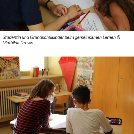
27.04.2021 in der Sendung Mittags in Schwaben, in
der Rundschau am 28.04.2021, 18:30 Uhr, in der
Abendschau – Der Süden am 30.04.2021, 17:30 Uhr
und auf B5 aktuell – Das Campusmagazin am
01.05.2021,
siehe Pressespiegel
.
ab 03.05.2021 sind weitere Stellen für
Studentin und Grundschulkinder beim gemeinsamen Lernen ©
Mathilda Drews
wissenschaftliche Hilfskräfte im Transferprojekt
HSA_teach ausgeschrieben. Bewerbungsschluss:
13.05.2021,
siehe Ausschreibung
.
ab März 2021:
Geplant war, dass HSA_teach spätestens nach den
Weihnachtsferien im Januar 2021 mit dem
Brückenangebot startet. Durch die in dieser Zeit
geltenden Corona-Bestimmungen wurde der Start auf
März 2021 verschoben.
10.03.2021: Kick-off. Die Lehrerinnen lernen die
Studierenden in einem virtuellen Kick-off kennen und
bilden Tandems. Die Grundschüler:innen werden von
10 Tandems betreut. Die Tandems bestehen aus einer