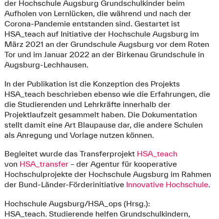
auch das Ende eines ereignisreichen Schuljahres. Das
der Hochschule Augsburg Grundschulkinder beim
Team von HSA_teach verabschiedet sich von einigen
Aufholen von Lernlücken, die während und nach der
studentischen Hilfskräften, die ihr Studium beenden
Corona-Pandemie entstanden sind. Gestartet ist
oder ins Praxissemester gehen.
HSA_teach auf Initiative der Hochschule Augsburg im
Ab dem Wintersemester 2021/22 werden wieder neue
März 2021 an der Grundschule Augsburg vor dem Roten
studentische Hilfskräfte gesucht, zum einen für die
Tor und im Januar 2022 an der Birkenau Grundschule in
Grundschule Augsburg Vor dem Roten Tor und zum
Augsburg-Lechhausen.
anderen auch für die Birkenau-Grundschule in
In der Publikation ist die Konzeption des Projekts
Augsburg-Lechhausen,
siehe Ausschreibungen
.
HSA_teach beschrieben ebenso wie die Erfahrungen, die
die Studierenden und Lehrkräfte innerhalb der
ab Juni 2021:
Projektlaufzeit gesammelt haben. Die Dokumentation
Nach den Pfingstferien startet das HSA_teach Projekt
stellt damit eine Art Blaupause dar, die andere Schulen
in die nächste Runde. Drei neue studentische
als Anregung und Vorlage nutzen können.
Hilfskräfte unterstützen das Team und die
Grundschulkinder.
Begleitet wurde das Transferprojekt
HSA_teach
Das begleitende Projektteam von HSA_teach beginnt
von
HSA_transfer
– der Agentur für kooperative
mit der Erstellung einer sogenannten „Blaupause” zur
Hochschulprojekte der Hochschule Augsburg im Rahmen
Dokumentation von HSA_teach. Diese kann als Vorlage
der Bund-Länder-Förderinitiative
Innovative Hochschule
.
für weitere interessierte Hochschulen dienen, die ein
Projekt nach dem Augsburger Modell an ihren
Hochschule Augsburg/HSA_ops (Hrsg.):
Hochschulen etablieren wollen.
HSA_teach. Studierende helfen Grundschulkindern,