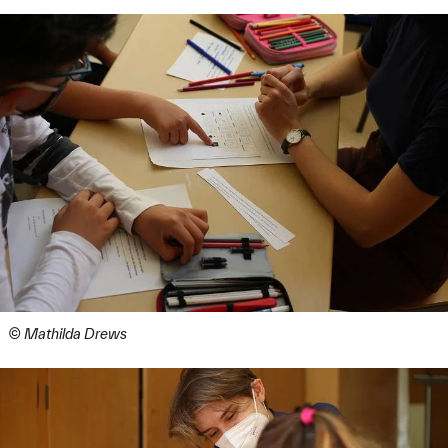
Studierende der Hochschule Augsburg können sich als
wissenschaftliche Hilfskräfte bewerben.
Bewerbungsschluss: 31.12.2020,
siehe Ausschreibung
.
Studierende der Forschungsgruppe für optimierte
Wertschöpfung –
HSA_ops
entwickeln ein Konzept für
einen gemeinsamen Förderunterricht
(Brückenangebot) der Hochschule Augsburg und der
Grundschule Augsburg Vor dem Roten Tor unter
Leitung des Lehrkörpers der Grundschule. Unterstützt
wird das Transferprojekt HSA_teach
von
HSA_transfer
– der Agentur für kooperative
Hoschschulprojekte im Rahmen der Bund-Länder-
Initiative
Innovative Hochschule
.
Treffen zwischen Lehrkräften und Studierenden.
© Mathilda Drews