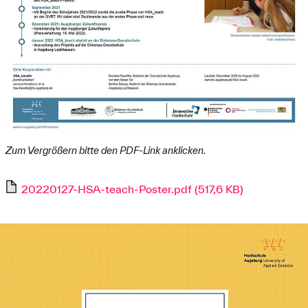
im Dezember 2022:
Die Publikation
HSA_teach. Studierende helfen
Grundschulkindern, Lernlücken zu schließen
wird
veröffentlicht.
im November 2022:
Transferpojekt HSA_teach erhält den ersten Preis der
Hans-Benedikt-Stiftung,
HSA_transfer-Newsmeldung
vom 24.11.2022
Zum Vergrößern bitte den PDF-Link anklicken.
im April 2022:
20220127-HSA-teach-Poster.pdf (517,6 KB)
Das HSA_teach-Team nimmt am
Engagier-dich-Tag
der Hochschule Augsburg
am 1. April teil. Ziel ist es,
weitere Studierende zur Unterstützung der
Grundschulkinder zu gewinnen.
im Februar 2022:
Das begleitende Projektteam entscheidet sich nach
Absprache mit den Grundschulen dazu, das Projekt