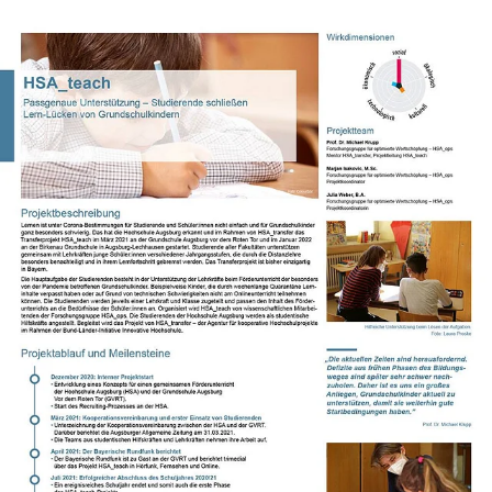
Das HSA_teach-Team bewirbt sich für den
Innovationspreis Transfer
#InnoT24
im Oktober 2023:
Das HSA_teach-Team beschließt in Absprache mit den
Schulen, das Transferpojekt HSA_teach bis Ende des
Schuljahres 2023/24 fortzuführen, bis die nun 4.
Klassen, die während Corona eingeschult wurden, die
Grundschule verlassen haben.
im Mai 2023:
Das HSA_teach-Team erreicht eine Höchstzahl an 20
Studierenden, die gleichzeitig an den Schulen tätig
sind.
im Januar 2023:
Das Transferpojekt HSA_teach wird auch nach Ende
der zuvor entschiedenen Laufzeit im Jahr 2023
weiterhin fortgeführt.