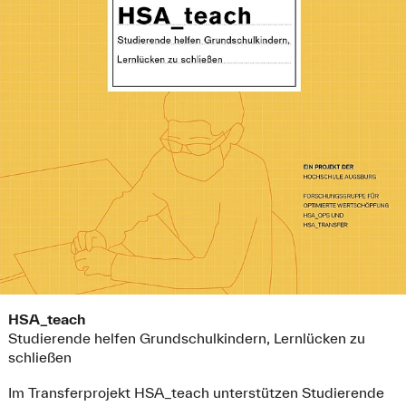
HSA_teach bis zum Ende des Schuljahres 2021/2022
fortzuführen.
ab Januar 2022:
HSA_teach startet im Januar 2022 auch an der
Birkenau-Grundschule in Augsburg-Lechhausen
.
im Dezember 2021:
Das Transferprojekt HSA_teach wurde für
den
Augsburger Zukunftspreis 2021
nominiert.
im September 2021:
Mit Beginn des Schuljahres 2021/2022 startet die
zweite Phase von HSA_teach an der Grundschule
Augsburg Vor dem Roten Tor. Mit dabei sind
HSA_teach
Studierende aus der ersten Phase und neue.
Studierende helfen Grundschulkindern, Lernlücken zu
schließen
ab Juli 2021:
Die Sommerferien stehen kurz vor der Tür und damit
Im Transferprojekt HSA_teach unterstützen Studierende