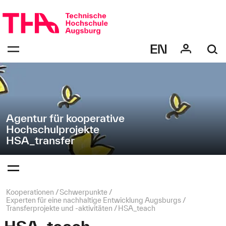
Navigation
Direkt
überspringen
zur
Navigation
Navigation:
von
bestätigen
"HSA_transfer"
zum
Öffnen
des
Menüs
Agentur für kooperative
Hochschulprojekte
HSA_transfer
Navigation:
bestätigen
zum
Öffnen
des
Seitenpfad:
Kooperationen
Schwerpunkte
Menüs
Experten für eine nachhaltige Entwicklung Augsburgs
Transferprojekte und -aktivitäten
HSA_teach