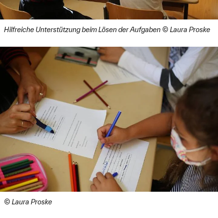
Lehrerin und jeweils einem Studierenden. Insgesamt
wirken acht Studentinnen und zwei Studenten mit. Eine
weitere Studentin koordiniert die Studierenden.
Hilfreiche Unterstützung beim Lösen der Aufgaben © Laura Proske
19.03.2021:
Unterzeichnung der
Kooperationsvereinbarung
. Die Vizepräsidentin für
Weiterbildung und Wissenstransfer Prof. Dr.-Ing.
Elisabeth Krön und die Schulleiterin der Grundschule
Augsburg Vor dem Roten Tor Daniela Flaschke
unterzeichnen die Kooperationsvereinbarung.
Ab 22.03.2021: Die zehn Tandems nehmen ihre Arbeit
auf. Durchführung des auf die individuellen
Lernbedarfe der Schüler:innen zugeschnittenen
Förderunterrichts, virtuell oder in Präsenz, unter
Berücksichtigung didaktischer und pädagogischer
Vorgaben sowie der aktuell geltenden Corona-
Bestimmungen.
31.03.2021: Die Augsburger Allgemeine berichtet in
der Print- und Online Ausgabe über das Projekt
HSA_teach,
siehe Pressespiegel
.
© Laura Proske
im Dezember 2020: