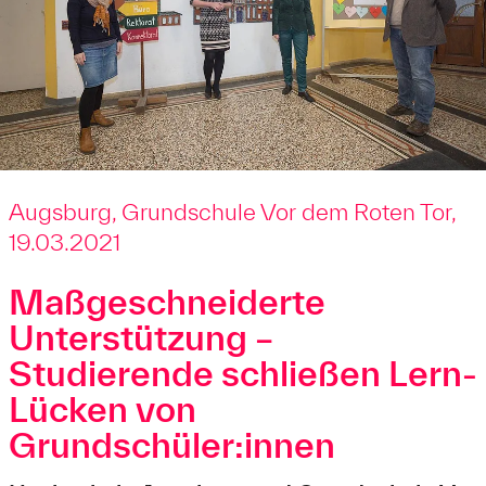
Augsburg, Grundschule Vor dem Roten Tor,
19.03.2021
Maßgeschneiderte
Unterstützung –
Studierende schließen Lern-
Lücken von
Grundschüler:innen