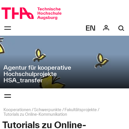
Navigation
Direkt
überspringen
zur
Navigation
Navigation:
von
bestätigen
"HSA_transfer"
zum
Öffnen
des
Menüs
Agentur für kooperative
Hochschulprojekte
HSA_transfer
Navigation:
bestätigen
zum
Öffnen
des
Seitenpfad:
Kooperationen
Schwerpunkte
Fakultätsprojekte
Menüs
Tutorials zu Online-Kommunikation
Tutorials zu Online-