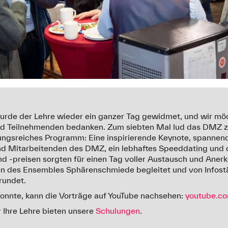
urde der Lehre wieder ein ganzer Tag gewidmet, und wir möc
nd Teilnehmenden bedanken. Zum siebten Mal lud das DMZ z
ungsreiches Programm: Eine inspirierende Keynote, spannen
 Mitarbeitenden des DMZ, ein lebhaftes Speeddating und di
und -preisen sorgten für einen Tag voller Austausch und Ane
n des Ensembles Sphärenschmiede begleitet und von Infos
rundet.
konnte, kann die Vorträge auf YouTube nachsehen:
youtube.c
r Ihre Lehre bieten unsere
Schulungen
.