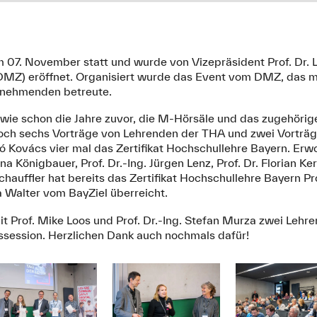
 07. November statt und wurde von Vizepräsident Prof. Dr. L
 DMZ) eröffnet. Organisiert wurde das Event vom DMZ, das m
lnehmenden betreute.
 wie schon die Jahre zuvor, die M-Hörsäle und das zugehöri
noch sechs Vorträge von Lehrenden der THA und zwei Vortr
zló Kovács vier mal das Zertifikat Hochschullehre Bayern. Erw
ina Königbauer, Prof. Dr.-Ing. Jürgen Lenz, Prof. Dr. Florian Ke
Schauffler hat bereits das Zertifikat Hochschullehre Bayern P
 Walter vom BayZiel überreicht.
Prof. Mike Loos und Prof. Dr.-Ing. Stefan Murza zwei Lehre
ssession. Herzlichen Dank auch nochmals dafür!