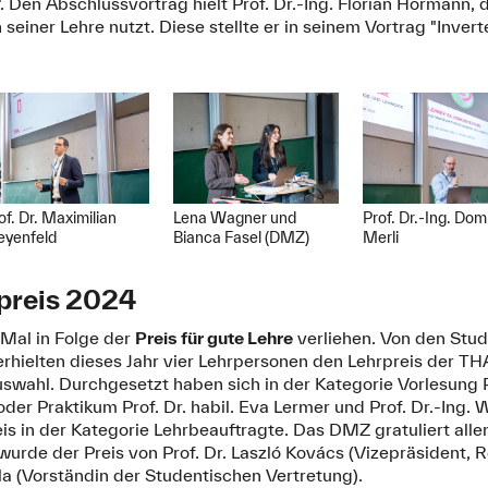
e". Den Abschlussvortrag hielt Prof. Dr.-Ing. Florian Hörmann
 seiner Lehre nutzt. Diese stellte er in seinem Vortrag "Inv
of. Dr. Maximilian
Lena Wagner und
Prof. Dr.-Ing. Dom
eyenfeld
Bianca Fasel (DMZ)
Merli
preis 2024
Mal in Folge der
Preis für gute Lehre
verliehen. Von den Stu
erhielten dieses Jahr vier Lehrpersonen den Lehrpreis der T
swahl. Durchgesetzt haben sich in der Kategorie Vorlesung P
oder Praktikum Prof. Dr. habil. Eva Lermer und Prof. Dr.-Ing
reis in der Kategorie Lehrbeauftragte. Das DMZ gratuliert all
urde der Preis von Prof. Dr. Laszló Kovács (Vizepräsident, 
 (Vorständin der Studentischen Vertretung).