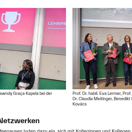
Prof. Dr. habil. Eva Lermer, Pro
Brawndy Graça Kapela bei der
Dr. Claudia Meitinger, Benedikt S
Kovács
Netzwerken
feepausen luden dazu ein, sich mit Kolleginnen und Kollegen