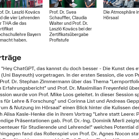
of. Dr. Laszló Kovács
Prof. Dr. Svea
Die Atmosphäre i
d die vier Lehrenden
Schauffler, Claudia
Hörsaal
r THA die das
Walter und Prof. Dr.
rtifikat
Laszló Kovács bei der
chschullehre Bayern
Zertifikatsübergabe
macht haben.
Profistufe
rträge
l "Hey ChatGPT, das kannst du doch besser - Die Kunst des 
 (Uni Bayreuth) vorgetragen. In der ersten Session, die von P
te Prof. Dr. Stephan Zimmermann über das Thema "Lernportfol
n Erfahrungsbericht" und Prof. Dr. Maximilian Freyenfeld übe
ssion wurde von Prof. Mike Loos geleitet. In dieser Session
ls für Lehre & Forschung" und Corinna List und Andreas Gepp
um & Nutzung im Hörsaal" einen Blick hinter die Kulissen 
 Alisa Kasle-Henke die in ihrem Vortrag "Lehre statt Leere: 
endige Präsentationen gab. Prof. Dr.-Ing. Dominik Merli zeigt
enteuer für Studierende und Lehrende!" welches Potential di
hingegen fand das Rollenspiel von Prof. Dr. Agnes Nocon statt