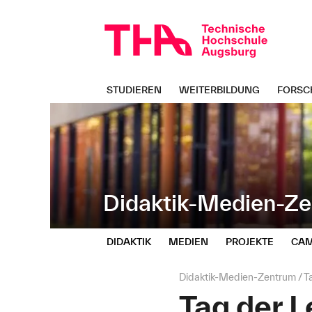
Navigation
Direkt
überspringen
zur
Navigation
von
"Didaktik-
Medien-
STUDIEREN
WEITERBILDUNG
FORSC
Zentrum"
Didaktik-Medien-Z
DIDAKTIK
MEDIEN
PROJEKTE
CAM
Seitenpfad:
Didaktik-Medien-Zentrum
T
Tag der 