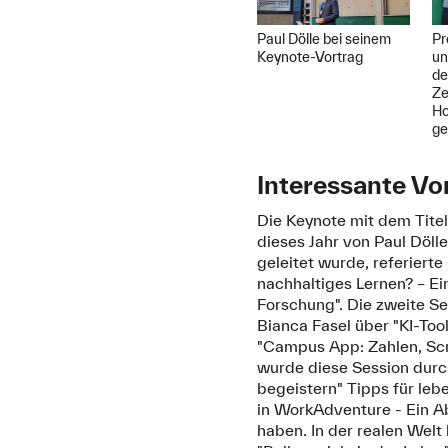
Pr
Paul Dölle bei seinem
un
Keynote-Vortrag
de
Ze
Ho
ge
Interessante Vo
Die Keynote mit dem Tite
dieses Jahr von Paul Dölle
geleitet wurde, referier
nachhaltiges Lernen? – Ei
Forschung". Die zweite Se
Bianca Fasel über "KI-Too
"Campus App: Zahlen, Scr
wurde diese Session durch
begeistern" Tipps für leb
in WorkAdventure - Ein Ab
haben. In der realen Welt 