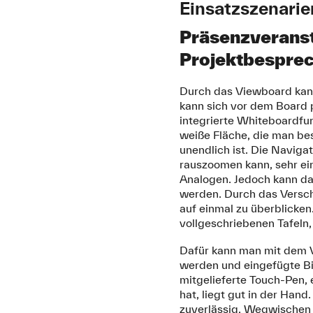
Einsatzszenarie
Präsenzveranst
Projektbespre
Durch das Viewboard kann
kann sich vor dem Board p
integrierte Whiteboardfun
weiße Fläche, die man be
unendlich ist. Die Naviga
rauszoomen kann, sehr ei
Analogen. Jedoch kann da
werden. Durch das Versch
auf einmal zu überblicke
vollgeschriebenen Tafeln,
Dafür kann man mit dem V
werden und eingefügte Bil
mitgelieferte Touch-Pen, e
hat, liegt gut in der Hand
zuverlässig. Wegwischen