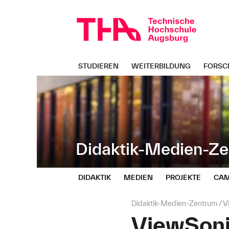
Navigation
Direkt
überspringen
zur
Navigation
von
"Didaktik-
Medien-
STUDIEREN
WEITERBILDUNG
FORSC
Zentrum"
Didaktik-Medien-Z
DIDAKTIK
MEDIEN
PROJEKTE
CAM
Seitenpfad:
Didaktik-Medien-Zentrum
V
ViewSoni