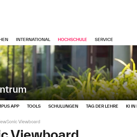
HEN
INTERNATIONAL
HOCHSCHULE
SERVICE
entrum
PUS APP
TOOLS
SCHULUNGEN
TAG DER LEHRE
KI I
iewSonic Viewboard
c Viewboard