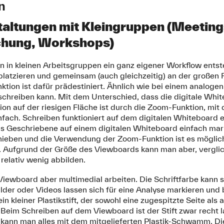
n
altungen mit Kleingruppen (Meeting
chung, Workshops)
 in kleinen Arbeitsgruppen ein ganz eigener Workflow ents
latzieren und gemeinsam (auch gleichzeitig) an der großen F
ktion ist dafür prädestiniert. Ähnlich wie bei einem analog
schreiben kann. Mit dem Unterschied, dass die digitale Whit
tion auf der riesigen Fläche ist durch die Zoom-Funktion, mit
nfach. Schreiben funktioniert auf dem digitalen Whiteboard 
s Geschriebene auf einem digitalen Whiteboard einfach mar
ieben und die Verwendung der Zoom-Funktion ist es möglich
n. Aufgrund der Größe des Viewboards kann man aber, verglic
 relativ wenig abbilden.
iewboard aber multimedial arbeiten. Die Schriftfarbe kann 
der oder Videos lassen sich für eine Analyse markieren und
in kleiner Plastikstift, der sowohl eine zugespitzte Seite al
. Beim Schreiben auf dem Viewboard ist der Stift zwar recht la
 kann man alles mit dem mitgelieferten Plastik-Schwamm. D