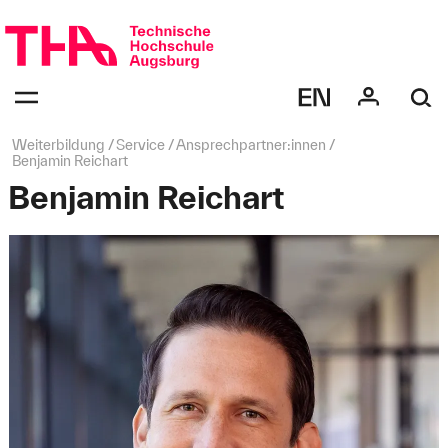
Navigation
überspringen
Navigation:
bestätigen
zum
Öffnen
des
Seitenpfad:
Weiterbildung
Service
Ansprechpartner:innen
Menüs
Benjamin Reichart
Benjamin Reichart