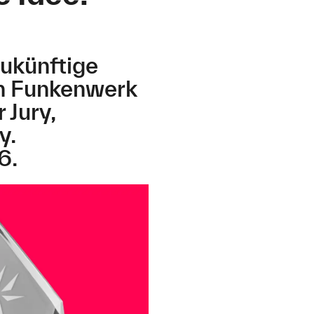
zukünftige
en Funkenwerk
 Jury,
y.
6.