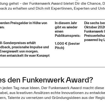
ndung gehst – der Funkenwerk Award bietet Dir die Chance, D
ack zu erhalten und Dich mit Expertinnen, Experten und Un
werden Preisgelder in Höhe von
In diesem Jahr
Die sechs be
en:
gibt es wieder
Oktober 2026
einen
Funkenwerk 
Publikumspreis:
Preisverleih
powered by
-Sonderpreises erhält
1.000 € (bester
eedback, praxisnahe Impulse und
Pitch)
 Energiewelt von morgen.
en entwickelt ihr euer Konzept
es den Funkenwerk Award?
 jeden Tag neue Ideen. Der Funkenwerk Award macht diese 
abei, aus kreativen Ansätzen echte Innovationen zu entwickeln
ern, Talente zu vernetzen und Gründungsideen aus der Regi