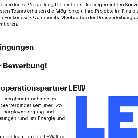
 eine kurze Vorstellung Deiner Idee. Die eingereichten Konz
sten Teams erhalten die Möglichkeit, ihre Projekte im Final
m Funkenwerk Community Meetup bei der Preisverleihung 
ntieren.
dingungen
er
ur Bewerbung!
chnet innovative Gründungsprojekte mit technologisch-inn
rt und bis zum 11. Oktober 2026 möglich
t aus, die im Hochschulumfeld entstanden sind. Veranstalter
 Augsburg (THA_funkenwerk).
ooperationspartner LEW
ng
Felder mit einem
*
sind Pflichtfel
es Energieunternehmen im
rie
*
Sie verbindet seit über 125
 Personen und Teams der Technischen Hochschule Augsburg,
r Energieversorgung und
owie der Hochschule Neu-Ulm, sofern ihre Projekte
Lösungen rund um Energie und
ezug zur jeweiligen Hochschule aufweisen, etwa durch Inspi
ranstaltungen, Gründungsberatung, Entrepreneurship-Prog
nfrastructure
enwerks bringt die LEW ihre