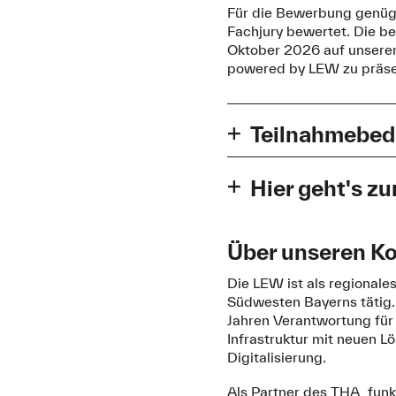
Für die Bewerbung genügt
Fachjury bewertet. Die be
Oktober 2026 auf unsere
powered by LEW zu präse
Teilnahmebe
Zweck und Veranstalt
Hier geht's z
Der Funkenwerk Award zei
Bewerbungen sind ab sofo
gesellschaftlichem Impac
Technischen Hochschule
Über unseren K
Teilnahmeberechtigu
Die LEW ist als regional
Bewerbung für die Katego
Südwesten Bayerns tätig. 
Teilnahmeberechtigt sind
Jahren Verantwortung fü
der Hochschule Kempten s
Innovation & Impact
Infrastruktur mit neuen 
einen nachweisbaren B
Female Entrepreneur
Digitalisierung.
im Rahmen von Lehrve
Future Energy & Smart I
Formaten,
Als Partner des THA_funk