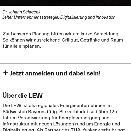
Dr. Johann Schwenk
Leiter Unternehmensstrategie, Digitalisierung und Innovation
Zur besseren Planung bitten wir um kurze Anmeldung.
So können wir ausreichend Grillgut, Getränke und Raum
für alle einplanen.
Jetzt anmelden und dabei sein!
Felder mit einem
*
sind Pflichtfelder und müssen ausgefüllt werden.
Anrede
*
Über die LEW
Herr
Die LEW ist als regionales Energieunternehmen im
Frau
Südwesten Bayerns tätig. Sie verbindet seit über 125
Jahren Verantwortung für Energieversorgung und
Vorname
*
Infrastruktur mit neuen Lösungen rund um Energie und
Digitalisierung. Als Partner des THA_funkenwerks bringt