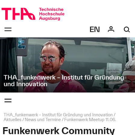
Navigation
Direkt
überspringen
zur
Navigation
Navigation:
von
bestätigen
"THA_funkenwerk
zum
Öffnen
–
des
Institut
Menüs
für
Gründung
und
Innovation"
THA_funkenwerk – Institut für Gründung
und Innovation
Navigation:
bestätigen
zum
Öffnen
des
Seitenpfad:
THA_funkenwerk – Institut für Gründung und Innovation
Menüs
Aktuelles
News und Termine
Funkenwerk Meetup 11.06.
Funkenwerk Community