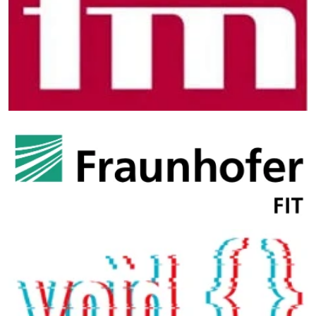
Neuer Code
Bitte geben Sie den abgebildeten Code in das folgende Feld
ein:
*
Pflichtangabe
Absenden
Datenschutz
Volltext der Datenschutzerklärung der Technischen
Hochschule Augsburg