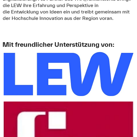
die LEW ihre Erfahrung und Perspektive in
Nachname
*
die Entwicklung von Ideen ein und treibt gemeinsam mit
der Hochschule Innovation aus der Region voran.
E-Mail-Adresse
*
Mit freundlicher Unterstützung von:
Was darf für Dich auf den Grill?
*
Bratwurst
Käsekrainer
Grilltaler (vegan)
Wie hast Du vom Meetup erfahren? (Seminar, Community,
Inkubator, etc.)
*
Sicherheitsüberprüfung (Spam-Schutz)