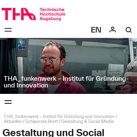
Navigation
Direkt
überspringen
zur
Navigation
Navigation:
von
bestätigen
"THA_funkenwerk
zum
Öffnen
–
des
Institut
Menüs
für
Gründung
und
Innovation"
THA_funkenwerk – Institut für Gründung
und Innovation
Navigation:
bestätigen
zum
Öffnen
des
Seitenpfad:
THA_funkenwerk – Institut für Gründung und Innovation
Menüs
Aktuelles
Schwarzes Brett
Gestaltung & Social Media
Gestaltung und Social