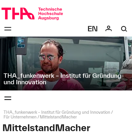
Navigation
Direkt
überspringen
zur
Navigation
Navigation:
von
bestätigen
"THA_funkenwerk
zum
Öffnen
–
des
Institut
Menüs
für
Gründung
und
Innovation"
THA_funkenwerk – Institut für Gründung
und Innovation
Navigation:
bestätigen
zum
Öffnen
des
Seitenpfad:
THA_funkenwerk – Institut für Gründung und Innovation
Menüs
Für Unternehmen
MittelstandMacher
MittelstandMacher