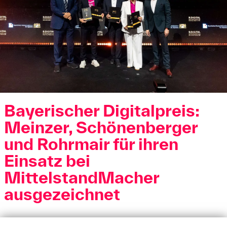
Bayerischer Digitalpreis:
Meinzer, Schönenberger
und Rohrmair für ihren
Einsatz bei
MittelstandMacher
ausgezeichnet