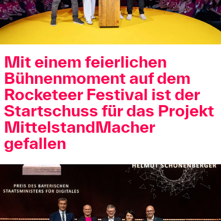
Mit einem feierlichen
Bühnenmoment auf dem
Rocketeer Festival ist der
Startschuss für das Projekt
MittelstandMacher
gefallen