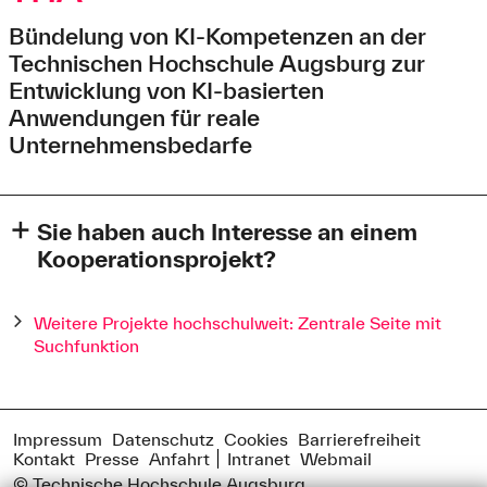
Bündelung von KI-Kompetenzen an der
Technischen Hochschule Augsburg zur
Entwicklung von KI-basierten
Anwendungen für reale
Unternehmensbedarfe
Sie haben auch Interesse an einem
Kooperationsprojekt?
Sie haben eine spannende Projektidee und wollen diese
mit der Technischen Hochschule Augsburg realisieren?
Weitere Projekte hochschulweit: Zentrale Seite mit
Gerne untersützen wir Sie bei Ihrem Vorhaben und
Suchfunktion
vermitteln Sie an den bzw. die passende:n fachliche:n
Ansprechpartner:in an unserer Hochschule. Nehmen Sie
unverbindlich Kontakt zu uns auf mit unten angefügtem
Formular, telefonisch unter Tel. (0821) 5586-3292 oder
Impressum
Datenschutz
Cookies
Barrierefreiheit
per E-Mail
itw@hs-augsburg.de
.
Kontakt
Presse
Anfahrt
Intranet
Webmail
© Technische Hochschule Augsburg