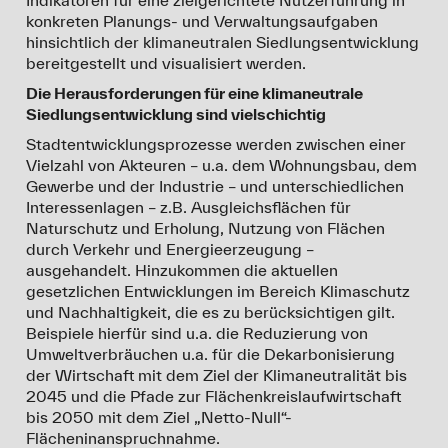
Indikatoren für eine zielgerichtete Nutzerführung in
11./12.04.2025: Vortrag Kommunale Wärmeplanung +
konkreten Planungs- und Verwaltungsaufgaben
Forschungsprojekt zur Kommunalen Wärmeplanung auf
Messestand
hinsichtlich der klimaneutralen Siedlungsentwicklung
der Augsburger Blue City Klimakonferenz
bereitgestellt und visualisiert werden.
Florian Rack und Stefan Fina sprechen auf dem
Die Herausforderungen für eine klimaneutrale
Die
Blue City-Klimakonferenz
der Stadt Augsburg
Augsburger GIS-Forum für Umweltmonitoring und
Siedlungsentwicklung sind vielschichtig
präsentiert jährlich Themen aus Klimaschutz und
Nachhaltigkeit
. Veranstaltungsort: IHK Schwaben
Klimaanpassung für eine Fachöffentlichkeit. Dieses Jahr
Stadtentwicklungsprozesse werden zwischen einer
stand das Thema der Kommunalen Wärmeplanung im
Vielzahl von Akteuren – u.a. dem Wohnungsbau, dem
04.11.2024
:
„Nachhaltige Mobilität erfahrbar machen:
Fokus. Dieses Thema wird derzeit auch als Baustein des
Gewerbe und der Industrie – und unterschiedlichen
Praxisbeispiel und Herausforderungen“
Forschungsprojekts bearbeitet.
Interessenlagen – z.B. Ausgleichsflächen für
>>mehr
Naturschutz und Erholung, Nutzung von Flächen
Eröffnungsvortrag von Prof. Stefan Fina bei der
Public
durch Verkehr und Energieerzeugung –
Climate School
der Universität Augsburg. In der
ausgehandelt. Hinzukommen die aktuellen
Paneldiskussion wird er mit weiteren Teilnehmerinnen
gesetzlichen Entwicklungen im Bereich Klimaschutz
und Teilnehmern das Thema
„
Vom Auto zum
und Nachhaltigkeit, die es zu berücksichtigen gilt.
Mobilitätspaket? – Einblicke in den Nahverkehr der
Beispiele hierfür sind u.a. die Reduzierung von
Zukunft in Stadt und Land am Beispiel der Region
Umweltverbräuchen u.a. für die Dekarbonisierung
Augsburg“
diskutieren.
der Wirtschaft mit dem Ziel der Klimaneutralität bis
2045 und die Pfade zur Flächenkreislaufwirtschaft
25.10.2024
:
Blue City Klimakonferenz
der Stadt
bis 2050 mit dem Ziel „Netto-Null“-
Augsburg
Flächeninanspruchnahme.