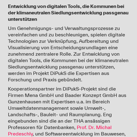
Entwicklung von digitalen Tools, die Kommunen bei
Das DiPukS-Projektteam gestaltet dort einen
der klimaneutralen Siedlungsentwicklung passgenau
projektbezogenen Thementisch, der sich mit der
unterstützen
Kommunalen Wärmeplanung beschäftigt. Die
Veranstaltung findet im Umweltbildungszentrum
Um Genehmigungs- und Verwaltungsprozesse zu
Augsburg von 15:00 bis 19:00 Uhr statt.
vereinfachen und zu beschleunigen, spielen digitale
Technologien zur Verknüpfung, Aufbereitung und
Visualisierung von Entscheidungsrundlagen eine
23.10.2024
:
Klimafaktor Mobilität: Herausforderungen
zunehmend zentralere Rolle. Zur Entwicklung von
der Verkehrswende im urbanen Raum
digitalen Tools, die Kommunen bei der klimaneutralen
Vortrag von Prof. Stefan Fina im Rahmen der
Siedlungsentwicklung passgenau unterstützen,
Klimaschutztage
der Technischen Hochschule
werden im Projekt DiPukS die Expertisen aus
Augsburg, 13:15-14:00 Uhr: Campus am Roten Tor,
Forschung und Praxis gebündelt.
Raum J2.18, 1.OG.
Kooperationspartner im DiPukS-Projekt sind die
Firmen Mena GmbH und Baader Konzept GmbH aus
02.10.2024
:
Denk Mal nachhaltig!
(Tagung des
Gunzenhausen mit Expertisen u.a. im Bereich
Bayerischen Landesamts für Denkmalpflege)
Umweltdatenmanagement sowie Umwelt-,
Vortrag von Prof. Dr. Stefan Fina zum Thema
Landschafts-, Bauleit- und Raumplanung. Eng
"
Städtebauliche Standortbewertung und
eingebunden sind die an der THA ansässigen
Energieplanung aus sozialökologischer Perspektive
"
Professoren für Datenbanken,
Prof. Dr. Michal
Predeschly
, und Softwareentwicklung im Bauwesen,