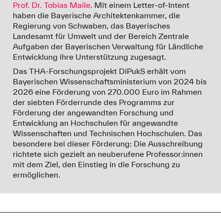
11. Juli 2024
: Öffentliche Sitzung
Prof. Dr. Tobias Maile
. Mit einem Letter-of-Intent
Die Technische Hochschule Augsburg ist Mitglied der
haben die Bayerische Architektenkammer, die
IBA Unit
der Internationalen Bauausstellung
Neue
Regierung von Schwaben, das Bayerisches
Räume der Mobilität
der Metropolregion München.
Landesamt für Umwelt und der Bereich Zentrale
Prof. Dr. Stefan Fina fungiert als Ansprechpartner für
Aufgaben der Bayerischen Verwaltung für Ländliche
die Hochschule und diskutierte in einer öffentlichen
Entwicklung ihre Unterstützung zugesagt.
Sitzung wissenschaftliche Perspektiven auf das
Das THA-Forschungsprojekt DiPukS erhält vom
Thema, u.a. im Hinblick auf eine klimasensible
Bayerischen Wissenschaftsministerium von 2024 bis
städtebauliche Bestandsentwicklung. Eine
2026 eine Förderung von 270.000 Euro im Rahmen
Aufzeichnung ist im
Videocast
online verfügbar (ab
der siebten Förderrunde des Programms zur
Min 14:45).
Förderung der angewandten Forschung und
Entwicklung an Hochschulen für angewandte
27. Mai 2024
: Digitale Planungswerkzeuge für die
Wissenschaften und Technischen Hochschulen. Das
integrierte Potenzialflächenbewertung
besondere bei dieser Förderung: Die Ausschreibung
Eine Herleitung der Forschungsthemen für das
richtete sich gezielt an neuberufene Professor:innen
DiPukS-Projekt im
Videocast
(ab Minute 18:50):
mit dem Ziel, den Einstieg in die Forschung zu
Vortrag von Prof. Stefan Fina auf dem Tag der
ermöglichen.
Regionen in Pforzheim auf Einladung des
Bundesministeriums für Wohnen, Bau und
Stadtentwicklung.