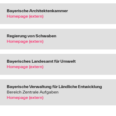
Erreichbarkeitsmodellierung von Einrichtungen mit
Bayerische Architektenkammer
dem öffentlichen Personennahverkehr
Homepage (extern)
Einsatz digitaler Zwillinge und SmartCity-
Technologien in der Stadtentwicklung
Regierung von Schwaben
Homepage (extern)
Inwertsetzung digitaler Technologien für
Beteiligungsverfahren in der Stadtplanung
Bayerisches Landesamt für Umwelt
Ergebnisverwertung und Projektanträge
Homepage (extern)
Bayerische Verwaltung für Ländliche Entwicklung
Bereich Zentrale Aufgaben
Homepage (extern)