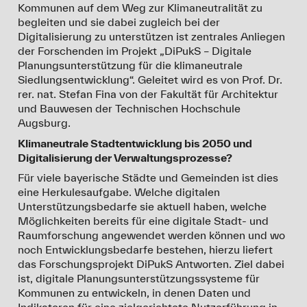
Kommunen auf dem Weg zur Klimaneutralität zu
26.09.2025: Vortrag Stadt Land Arbeitsplätze – Wie
begleiten und sie dabei zugleich bei der
sind Menschen in Zukunft mobil?
Digitalisierung zu unterstützen ist zentrales Anliegen
Vortrag von Prof. Stefan Fina bei der DVAG-
der Forschenden im Projekt „DiPukS – Digitale
Jubiläumstagung
Resiliente Städte und Regionen
am
Planungsunterstützung für die klimaneutrale
26.09.2025 an der Universität Augsburg
Siedlungsentwicklung“. Geleitet wird es von Prof. Dr.
rer. nat. Stefan Fina von der Fakultät für Architektur
09.09.2025: Breakfast Lecture "
Urbane Digitale
und Bauwesen der Technischen Hochschule
Zwillinge (UDZ) in der Umfeldplanung – Chancen und
Augsburg.
Herausforderungen, erklärt am Beispiel des THA
Klimaneutrale Stadtentwicklung bis 2050 und
Campus
"
Datenplattform zu
Digitalisierung der Verwaltungsprozesse?
Abwärmepotenzialen im
Vortrag von Prof. Stefan Fina im Rahmen der
IBA
Für viele bayerische Städte und Gemeinden ist dies
Forschungsprojekt DiPukS
Summer School 2025
eine Herkulesaufgabe. Welche digitalen
veröffentlicht
Unterstützungsbedarfe sie aktuell haben, welche
22.04.2025
03.07.2025: Vortrag
„Methoden und
Möglichkeiten bereits für eine digitale Stadt- und
Anwendungsfelder der digitalen Stadtplanung
Die Anwendung zeigt Standorte mit
Raumforschung angewendet werden können und wo
Anschlussmöglichkeiten für die Wärmeversorgung aus
noch Entwicklungsbedarfe bestehen, hierzu liefert
Vortrag von Prof. Stefan Fina im Rahmen des 7.
Industrieprozessen und gewerblichen Anlagen in
das Forschungsprojekt DiPukS Antworten. Ziel dabei
Netzwerktreffens
BayWISS-Kolleg "Infrastruktur,
Deutschland.
ist, digitale Planungsunterstützungssysteme für
Bauen und Urbanisierung"
.
mehr ...
Kommunen zu entwickeln, in denen Daten und