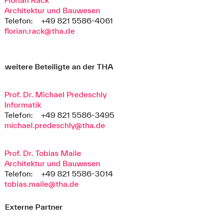
Fina, S., Schwarz, S., Bushra, N., Maile, T. (2026)
Grundlage sind die seit Anfang 2025 öffentlich
Architektur und Bauwesen
Urbane Digitale Zwillinge: Anwendungsperspektiven
verfügbaren Abwärmedaten des Bundesamts für
Telefon:
+49 821 5586-4061
für die Stadtentwicklung durch die KI-gestützte
Ausfuhrkontrolle im Auswärtigen Amt (BAFA).
florian.rack@tha.de
Digitalisierung von Bauleitplänen.
Standort
Zusätzlich wurde ein datenbasiertes Materialkataster
für rezyklierbare Baustoffe konzipiert und der
Bayerischen Architektenkammer und dem
weitere Beteiligte an der THA
Recyclingverband Bayern vorgestellt.
Herleitung datengestützter Indikatoren und
Prof. Dr. Michael Predeschly
Messgrößen für ausgewählte Parameter der
Informatik
Klimaanpassung in digitalen Planungstools | Einsatz
Telefon:
+49 821 5586-3495
digitaler Zwillinge und SmartCity-Technologien in der
michael.predeschly@tha.de
Stadtentwicklung
Aufbau von Geobasiszwillingen und Testanwendungen
in den Bereichen Klimaanpassung und Wärmeplanung
Prof. Dr. Tobias Maile
werden konzipiert und in aktuellen
Architektur und Bauwesen
Softwareumgebungen pilotiert. Hauptaugenmerk beim
Telefon:
+49 821 5586-3014
Geobasiszwilling liegt auf der Digitalisierung von
tobias.maile@tha.de
Bauleitplänen zur rechtssicheren Anwendung in Urban
Digital Twin-Workflows sowie dem
Externe Partner
Flächenmanagement und der Baulandaktivierung.