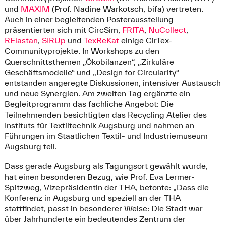
und
MAXIM
(Prof. Nadine Warkotsch, bifa) vertreten.
Auch in einer begleitenden Posterausstellung
präsentierten sich mit CircSim,
FRITA
,
NuCollect
,
RElastan
,
SIRUp
und
TexReKat
einige CirTex-
Communityprojekte. In Workshops zu den
Querschnittsthemen „Ökobilanzen“, „Zirkuläre
Geschäftsmodelle“ und „Design for Circularity“
entstanden angeregte Diskussionen, intensiver Austausch
und neue Synergien. Am zweiten Tag ergänzte ein
Begleitprogramm das fachliche Angebot: Die
Teilnehmenden besichtigten das Recycling Atelier des
Instituts für Textiltechnik Augsburg und nahmen an
Führungen im Staatlichen Textil- und Industriemuseum
Augsburg teil.
Dass gerade Augsburg als Tagungsort gewählt wurde,
hat einen besonderen Bezug, wie Prof. Eva Lermer-
Spitzweg, Vizepräsidentin der THA, betonte: „Dass die
Konferenz in Augsburg und speziell an der THA
stattfindet, passt in besonderer Weise: Die Stadt war
über Jahrhunderte ein bedeutendes Zentrum der