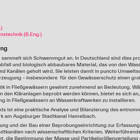
)
nstechnik (B.Eng.)
ung
n sammelt sich Schwemmgut an. In Deutschland sind dies pr
nsabfall und biologisch abbaubares Material, das von den Was
nd Kanälen geholt wird. Sie leisten damit in puncto Umwelts
rzeugung – insbesondere für den
Gewässerschutz
einen gro
ik in Fließgewässern gewinnt zunehmend an Bedeutung. Wäh
in den Kläranlagen beprobt werden können, bietet es sich an
g in Fließgewässern an Wasserkraftwerken zu installieren.
ekts ist eine praktische Analyse und Bilanzierung des entno
k am Augsburger Stadtkanal Hanreibach.
gung und der Bau einer Beprobungseinrichtung zur Erfassung
dtkanälen nach wissenschaftlichen Kriterien. Weiterführend
ht, die Bestimmung der Masse und Partikelgrößenverteilung 