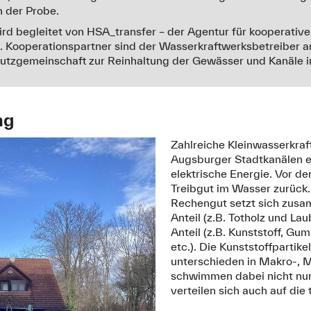
n der Probe.
ird begleitet von HSA_transfer – der Agentur für kooperativ
 Kooperationspartner sind der Wasserkraftwerksbetreiber a
utzgemeinschaft zur Reinhaltung der Gewässer und Kanäle i
ng
Zahlreiche Kleinwasserkra
Augsburger Stadtkanälen e
elektrische Energie. Vor de
Treibgut im Wasser zurück
Rechengut setzt sich zus
Anteil (z.B. Totholz und L
Anteil (z.B. Kunststoff, Gum
etc.).
Die Kunststoffpartike
unterschieden in Makro-, M
schwimmen dabei nicht nur
verteilen sich auch auf di