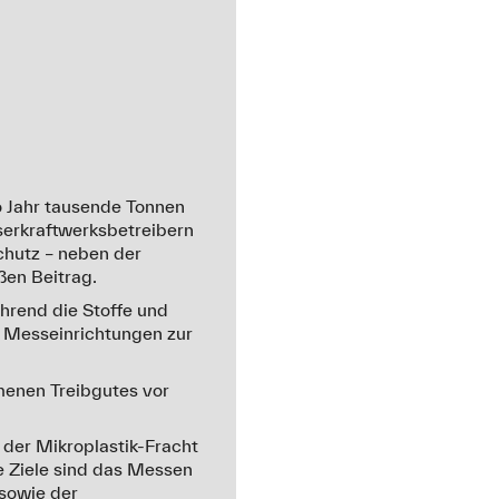
o Jahr tausende Tonnen
serkraftwerksbetreibern
chutz – neben der
ßen Beitrag
.
rend die Stoffe und
, Messeinrichtungen zur
mmenen Treibgutes vor
 der Mikroplastik-Fracht
e Ziele sind das Messen
sowie der