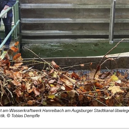
ut am Wasserkraftwerk Hanreibach am Augsburger Stadtkanal übwiegen
stik. © Tobias Dempfle