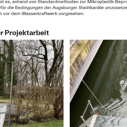
s ist es, anhand von Standardmethoden zur Mikroplastik-Bep
l für die Bedingungen der Augsburger Stadtkanäle umzusetzen
h vor dem Wasserkraftwerk vorgesehen.
r Projektarbeit