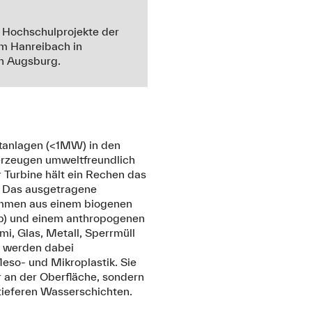
e Hochschulprojekte der
m Hanreibach in
n Augsburg.
ftanlagen (<1MW) in den
rzeugen umweltfreundlich
r Turbine hält ein Rechen das
. Das ausgetragene
ammen aus einem biogenen
aub) und einem anthropogenen
mi, Glas, Metall, Sperrmüll
l werden dabei
eso- und Mikroplastik. Sie
 an der Oberfläche, sondern
e tieferen Wasserschichten.