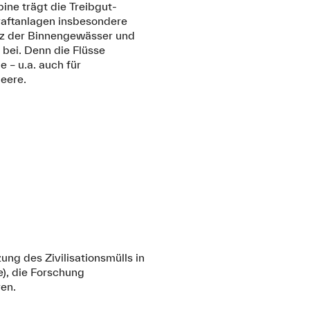
ne trägt die Treibgut-
aftanlagen insbesondere
tz der Binnengewässer und
 bei. Denn die Flüsse
 – u.a. auch für
Meere.
ng des Zivilisationsmülls in
e), die Forschung
ren.