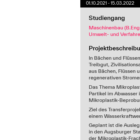
01.10.2021 - 15.03.2022
Studiengang
Maschinenbau (B.Eng.
Umwelt- und Verfahre
Projektbeschreib
In Bächen und Flüsse
Treibgut, Zivilisatio
aus Bächen, Flüssen u
regenerativen Strome
Das Thema Mikroplast
Partikel im Abwasser 
Mikroplastik-Beprobun
Ziel des Transferproj
einem Wasserkraftwer
Geplant ist die Ausle
in den Augsburger Sta
der Mikroplastik-Frac