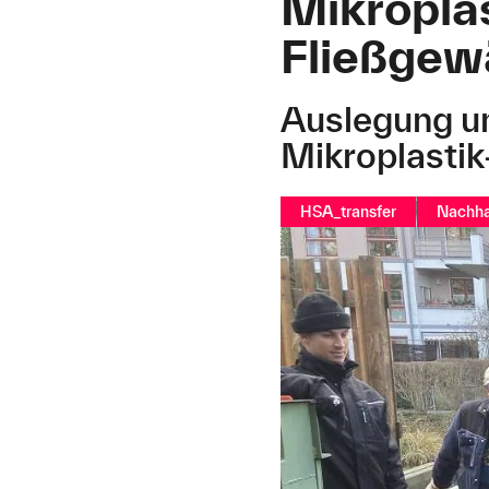
Mikropla
Fließgew
Auslegung un
Mikroplastik
HSA_transfer
Nachha