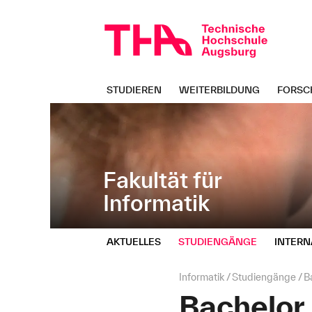
Navigation
Direkt
überspringen
zur
Navigation
von
"Informatik"
STUDIEREN
WEITERBILDUNG
FORSC
Fakultät für
Informatik
AKTUELLES
STUDIENGÄNGE
INTERN
Seitenpfad:
Informatik
Studiengänge
B
Bachelor