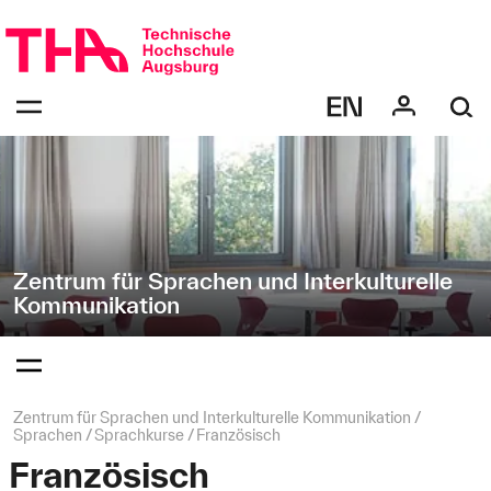
Navigation
Direkt
überspringen
zur
Navigation
Navigation:
von
bestätigen
"Zentrum
zum
Öffnen
für
des
Sprachen
Menüs
und
Interkulturelle
Kommunikation"
Zentrum für Sprachen und Interkulturelle
Kommunikation
Navigation:
bestätigen
zum
Öffnen
des
Seitenpfad:
Zentrum für Sprachen und Interkulturelle Kommunikation
Menüs
Sprachen
Sprachkurse
Französisch
Französisch